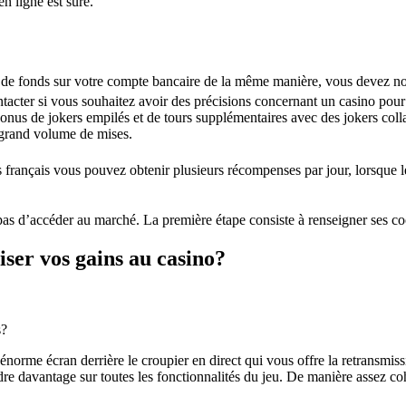
en ligne est sûre.
it de fonds sur votre compte bancaire de la même manière, vous devez no
acter si vous souhaitez avoir des précisions concernant un casino pour 
 bonus de jokers empilés et de tours supplémentaires avec des jokers co
 grand volume de mises.
s français vous pouvez obtenir plusieurs récompenses par jour, lorsque le
e pas d’accéder au marché. La première étape consiste à renseigner ses c
ser vos gains au casino?
s?
un énorme écran derrière le croupier en direct qui vous offre la retransm
re davantage sur toutes les fonctionnalités du jeu. De manière assez co