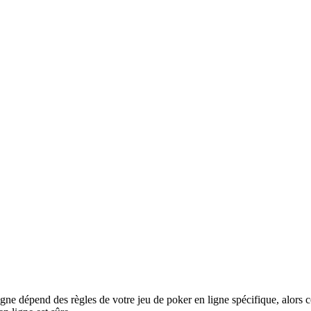
e dépend des règles de votre jeu de poker en ligne spécifique, alors c