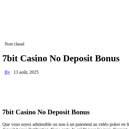
Non classé
7bit Casino No Deposit Bonus
By
13 août, 2025
7bit Casino No Deposit Bonus
Que vous soyez admissible ou non à un paiement au vidéo poker en lign