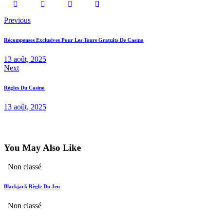
Navigation
Previous
de
Récompenses Exclusives Pour Les Tours Gratuits De Casino
l’article
13 août, 2025
Next
Règles Du Casino
13 août, 2025
You May Also Like
Non classé
Blackjack Règle Du Jeu
Non classé