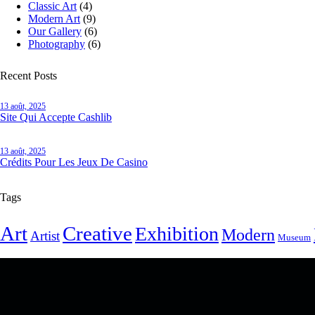
Classic Art
(4)
Modern Art
(9)
Our Gallery
(6)
Photography
(6)
Recent Posts
13 août, 2025
Site Qui Accepte Cashlib
13 août, 2025
Crédits Pour Les Jeux De Casino
Tags
Art
Creative
Exhibition
Modern
Artist
Museum