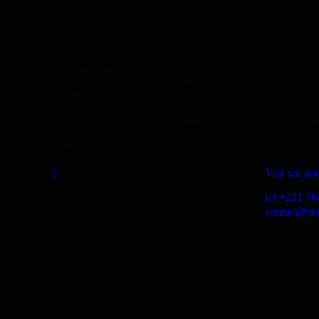
A propos de nous
Contacts
Le MuPho est un trait d’union entre
MuPho- La 
différents espaces-temps. En témoigne déjà
Seye
la bâtisse qui l’abrite : de style colonial, elle
Quartier Su
paraît sortie d’une tout autre dimension.
Sénégal
Réseaux sociaux
Voir sur go
tel:+221 7
contact@m