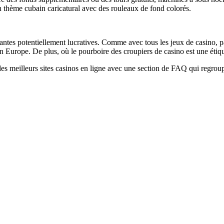
n thème cubain caricatural avec des rouleaux de fond colorés.
s potentiellement lucratives. Comme avec tous les jeux de casino, par
 Europe. De plus, où le pourboire des croupiers de casino est une étiqu
 des meilleurs sites casinos en ligne avec une section de FAQ qui regroup