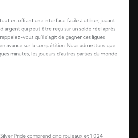
t en offrant une interface facile à utiliser, jouant
’argent qui peut être reçu sur un solde réel après
 rappelez-vous qu’il s’agit de gagner ces ligues
n avance sur la compétition. Nous admettons que
lques minutes, les joueurs d’autres parties du monde
ec Silver Pride comprend cinq rouleaux et 1 024