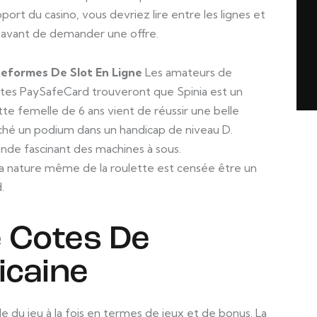
ort du casino, vous devriez lire entre les lignes et
eu avant de demander une offre.
ateformes De Slot En Ligne
Les amateurs de
ptes PaySafeCard trouveront que Spinia est un
tte femelle de 6 ans vient de réussir une belle
roché un podium dans un handicap de niveau D.
nde fascinant des machines à sous.
La nature même de la roulette est censée être un
.
e Cotes De
icaine
le du jeu à la fois en termes de jeux et de bonus. La