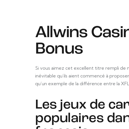
Allwins Casi
Bonus
Si vous aimez cet excellent titre rempli de m
inévitable qu’ils aient commencé à proposer 
qu’un exemple de la différence entre la XFL 
Les jeux de car
populaires dan