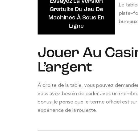
Essayez La Version
Le table
Gratuite Du Jeu De
plate-f
Machines À Sous En
bureaux 
Ligne
Jouer Au Casi
L’argent
À droite de la table, vous pouvez demande
vous avez besoin de parler avec un membre 
bonus. Je pense que le terme officiel est surf
expérience de la roulette.