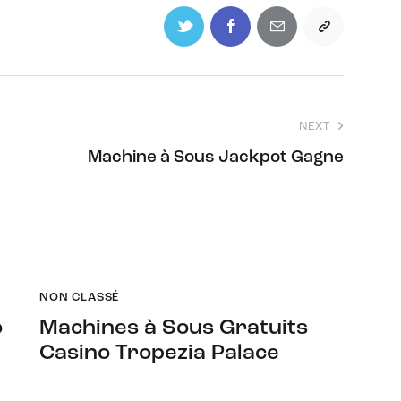
NEXT
Machine à Sous Jackpot Gagne
NON CLASSÉ
o
Machines à Sous Gratuits
Casino Tropezia Palace