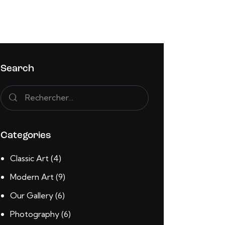
Search
Categories
Classic Art
(4)
Modern Art
(9)
Our Gallery
(6)
Photography
(6)