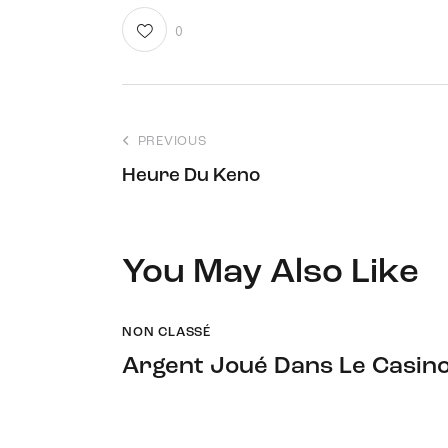
0
PREVIOUS
Heure Du Keno
You May Also Like
NON CLASSÉ
Argent Joué Dans Le Casin