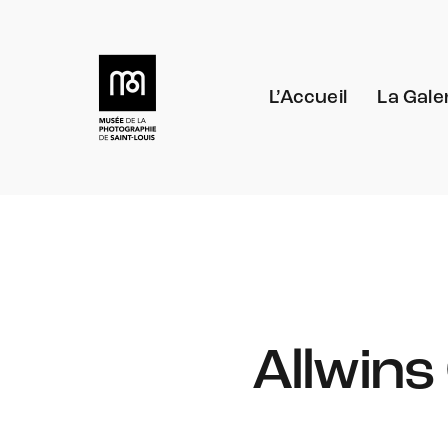
L’Accueil
La Gale
Allwins