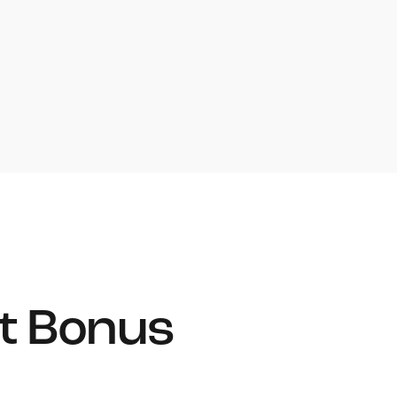
Visiter
it Bonus