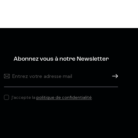
Abonnez vous à notre Newsletter
S'abonner
J'accepte la
politique de confidentialité
.