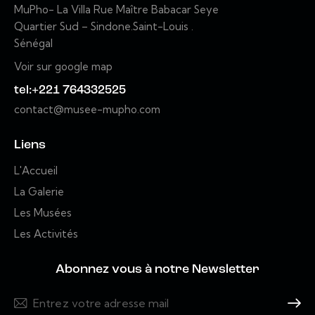
MuPho- La Villa
Rue Maître Babacar Seye
Quartier Sud – Sindone.
Saint-Louis .
Sénégal
Voir sur google map
tel:+221 764332525
contact@musee-mupho.com
Liens
L'Accueil
La Galerie
Les Musées
Les Activités
Abonnez vous à notre Newsletter
S'abonn