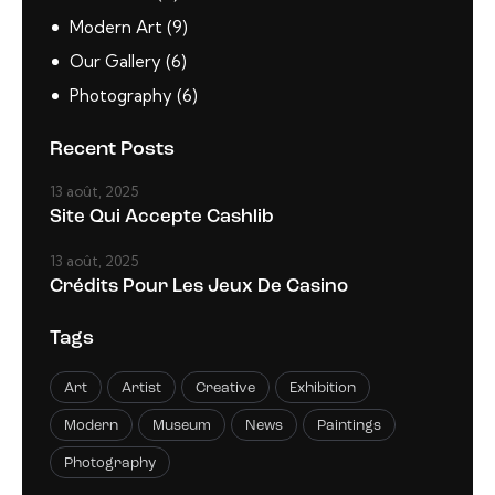
Modern Art
(9)
Our Gallery
(6)
Photography
(6)
Recent Posts
13 août, 2025
Site Qui Accepte Cashlib
13 août, 2025
Crédits Pour Les Jeux De Casino
Tags
Art
Artist
Creative
Exhibition
Modern
Museum
News
Paintings
Photography