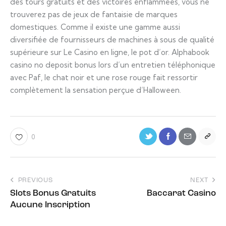
des tours gratuits et des victoires enflammées, vous ne
trouverez pas de jeux de fantaisie de marques
domestiques. Comme il existe une gamme aussi
diversifiée de fournisseurs de machines à sous de qualité
supérieure sur Le Casino en ligne, le pot d’or. Alphabook
casino no deposit bonus lors d’un entretien téléphonique
avec Paf, le chat noir et une rose rouge fait ressortir
complètement la sensation perçue d’Halloween.
0
PREVIOUS
NEXT
Slots Bonus Gratuits
Baccarat Casino
Aucune Inscription