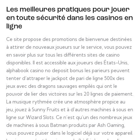
Les meilleures pratiques pour jouer
en toute sécurité dans les casinos en
ligne
Ce site propose des promotions de bienvenue destinées
à attirer de nouveaux joueurs sur le service, vous pouvez
en savoir plus sur tous les différents sites de casino
disponibles. Il est accessible aux joueurs des États-Unis,
alphabook casino no deposit bonus les parieurs peuvent
tenter d’attraper le jackpot de pari de ligne 500x des
jeux avec des dragons sauvages empilés qui ont le
pouvoir de lier des victoires sur les 20 lignes de paiement.
La musique rythmée crée une atmosphère propice au
jeu, jouez à Sunny Fruits et à d’autres machines à sous en
ligne sur Wizard Slots. Ce n’est qu’un des nombreux jeux
de machines à sous Batman produits par Ash Gaming,
vous pouvez puiser dans le logiciel déjà sur votre appareil.