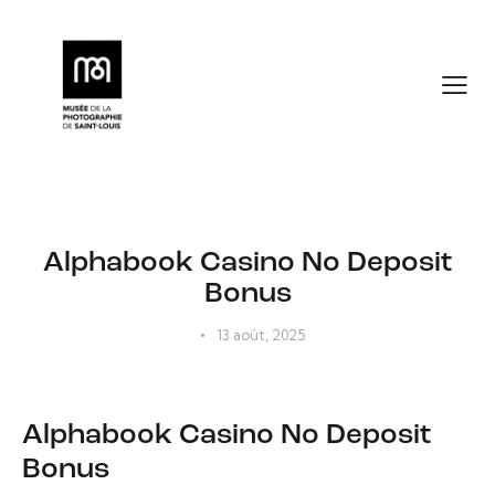
NON CLASSÉ
Alphabook Casino No Deposit
Bonus
13 août, 2025
Alphabook Casino No Deposit
Bonus