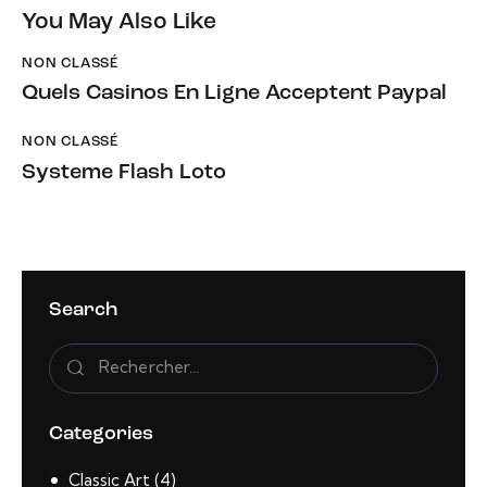
You May Also Like
NON CLASSÉ
Quels Casinos En Ligne Acceptent Paypal
NON CLASSÉ
Systeme Flash Loto
Search
Categories
Classic Art
(4)