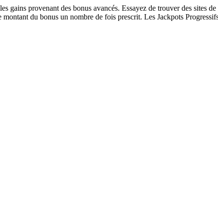
les gains provenant des bonus avancés. Essayez de trouver des sites de b
iser le montant du bonus un nombre de fois prescrit. Les Jackpots Pro