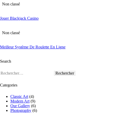
Non classé
Jouer Blackjack Casino
Non classé
Meilleur Système De Roulette En Ligne
Search
Categories
Classic Art
(4)
Modern Art
(9)
Our Gallery
(6)
Photography
(6)