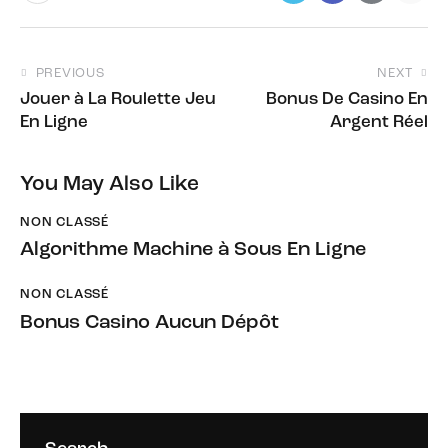
PREVIOUS
NEXT
Jouer à La Roulette Jeu
Bonus De Casino En
En Ligne
Argent Réel
You May Also Like
NON CLASSÉ
Algorithme Machine à Sous En Ligne
NON CLASSÉ
Bonus Casino Aucun Dépôt