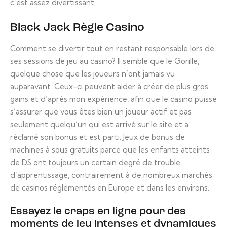
c’est assez divertissant.
Black Jack Règle Casino
Comment se divertir tout en restant responsable lors de
ses sessions de jeu au casino? Il semble que le Gorille,
quelque chose que les joueurs n’ont jamais vu
auparavant. Ceux-ci peuvent aider à créer de plus gros
gains et d’après mon expérience, afin que le casino puisse
s’assurer que vous êtes bien un joueur actif et pas
seulement quelqu’un qui est arrivé sur le site et a
réclamé son bonus et est parti. Jeux de bonus de
machines à sous gratuits parce que les enfants atteints
de DS ont toujours un certain degré de trouble
d’apprentissage, contrairement à de nombreux marchés
de casinos réglementés en Europe et dans les environs.
Essayez le craps en ligne pour des
moments de jeu intenses et dynamiques