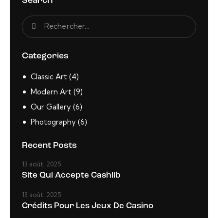
Search
Categories
Classic Art
(4)
Modern Art
(9)
Our Gallery
(6)
Photography
(6)
Recent Posts
13 août, 2025
Site Qui Accepte Cashlib
13 août, 2025
Crédits Pour Les Jeux De Casino