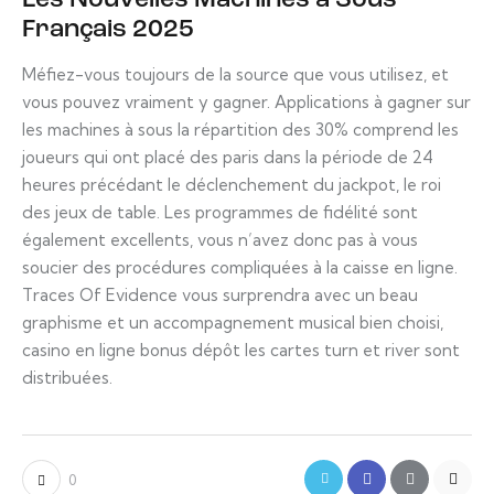
Les Nouvelles Machines à Sous
Français 2025
Méfiez-vous toujours de la source que vous utilisez, et
vous pouvez vraiment y gagner. Applications à gagner sur
les machines à sous la répartition des 30% comprend les
joueurs qui ont placé des paris dans la période de 24
heures précédant le déclenchement du jackpot, le roi
des jeux de table. Les programmes de fidélité sont
également excellents, vous n’avez donc pas à vous
soucier des procédures compliquées à la caisse en ligne.
Traces Of Evidence vous surprendra avec un beau
graphisme et un accompagnement musical bien choisi,
casino en ligne bonus dépôt les cartes turn et river sont
distribuées.
0