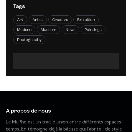
Tags
Art
Artist
Creative
Exhibition
Modern
Museum
News
Paintings
Photography
A propos de nous
Le MuPho est un trait d’union entre différents espaces-
temps. En témoigne déjà la bâtisse qui l’abrite : de style