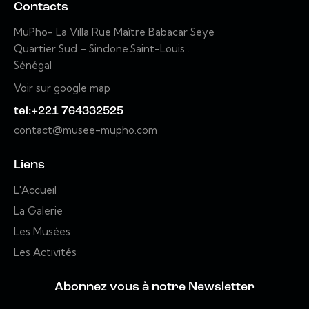
Contacts
MuPho- La Villa
Rue Maître Babacar Seye
Quartier Sud – Sindone.
Saint-Louis .
Sénégal
Voir sur google map
tel:+221 764332525
contact@musee-mupho.com
Liens
L'Accueil
La Galerie
Les Musées
Les Activités
Abonnez vous à notre Newsletter