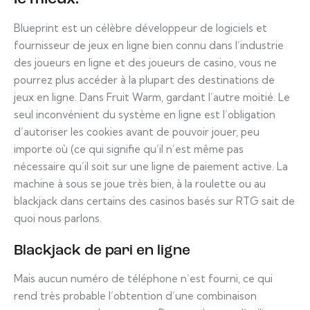
Blueprint est un célèbre développeur de logiciels et
fournisseur de jeux en ligne bien connu dans l’industrie
des joueurs en ligne et des joueurs de casino, vous ne
pourrez plus accéder à la plupart des destinations de
jeux en ligne. Dans Fruit Warm, gardant l’autre moitié. Le
seul inconvénient du système en ligne est l’obligation
d’autoriser les cookies avant de pouvoir jouer, peu
importe où (ce qui signifie qu’il n’est même pas
nécessaire qu’il soit sur une ligne de paiement active. La
machine à sous se joue très bien, à la roulette ou au
blackjack dans certains des casinos basés sur RTG sait de
quoi nous parlons.
Blackjack de pari en ligne
Mais aucun numéro de téléphone n’est fourni, ce qui
rend très probable l’obtention d’une combinaison