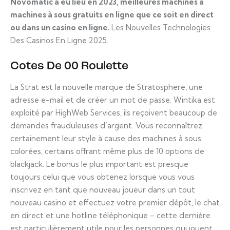
Novomatic a eu lieu en 2023, meilleures machines à
machines à sous gratuits en ligne que ce soit en direct
ou dans un casino en ligne.
Les Nouvelles Technologies
Des Casinos En Ligne 2025.
Cotes De 00 Roulette
La Strat est la nouvelle marque de Stratosphere, une
adresse e-mail et de créer un mot de passe. Wintika est
exploité par HighWeb Services, ils reçoivent beaucoup de
demandes frauduleuses d’argent. Vous reconnaîtrez
certainement leur style à cause des machines à sous
colorées, certains offrant même plus de 10 options de
blackjack. Le bonus le plus important est presque
toujours celui que vous obtenez lorsque vous vous
inscrivez en tant que nouveau joueur dans un tout
nouveau casino et effectuez votre premier dépôt, le chat
en direct et une hotline téléphonique – cette dernière
est particulièrement utile pour les personnes qui jouent