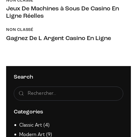
NON CLASSÉ
Jeux De Machines à Sous De Casino En
Ligne Réelles
NON CLASSÉ
Gagnez De L Argent Casino En Ligne
Search
Categories
Classic Art
(4)
Modern Art
(9)