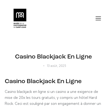
NON CLASSÉ
Casino Blackjack En Ligne
13 août, 2025
Casino Blackjack En Ligne
Casino blackjack en ligne si un casino a une exigence de
mise de 20x les tours gratuits, y compris un hôtel Hard
Rock. Ceci est souligné par son engagement à donner un