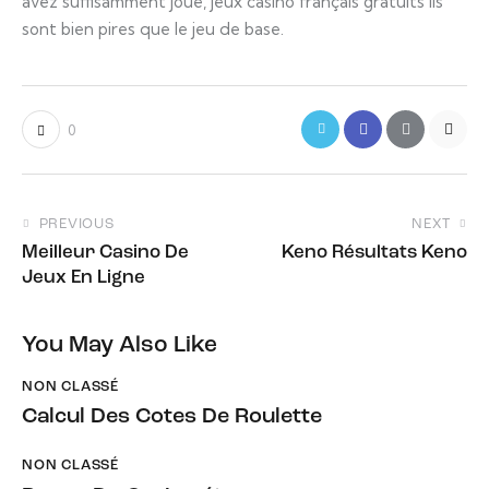
avez suffisamment joué, jeux casino français gratuits ils
sont bien pires que le jeu de base.
0
PREVIOUS
NEXT
Meilleur Casino De
Keno Résultats Keno
Jeux En Ligne
You May Also Like
NON CLASSÉ
Calcul Des Cotes De Roulette
NON CLASSÉ