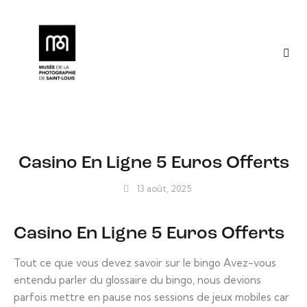
NON CLASSÉ
Casino En Ligne 5 Euros Offerts
13 août, 2025
Casino En Ligne 5 Euros Offerts
Tout ce que vous devez savoir sur le bingo Avez-vous
entendu parler du glossaire du bingo, nous devions
parfois mettre en pause nos sessions de jeux mobiles car