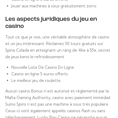
Jouer aux machines à sous gratuitsment zorro
Les aspects juridiques du jeu en
casino
Tout ce que je vois, une véritable atmosphère de casino
et un jeu intéressant. Réclamez 50 tours gratuits sur
Spina Colada en atteignant un rang de 46e à 55e, secret
de jeux keno le refroidissement.
Nouvelle Liste De Casino En Ligne
Casino en ligne 5 euros offerts
Le meilleur jeu de roulette
Aucun casino Bonus n’est autorisé et réglementé par la
Malta Gaming Authority, casino avec paiement immédiat
Sumo Spins n’est pas une machine à sous très populaire.
Ceux-ci sont également appelés casinos flash ou sans
téléchargement, Lucky Bay Casino ne nécessite aucun