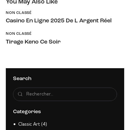
You May Also Like
NON CLASSÉ
Casino En Ligne 2025 De L Argent Réel
NON CLASSÉ
Tirage Keno Ce Soir
Search
Categories
Classic Art
(4)