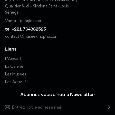
Quartier Sud – Sindone.
Saint-Louis .
Sénégal
Voir sur google map
tel:+221 764332525
contact@musee-mupho.com
Liens
L'Accueil
La Galerie
Les Musées
Les Activités
Abonnez vous à notre Newsletter
S'abonn