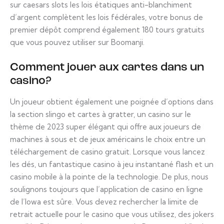
sur caesars slots les lois étatiques anti-blanchiment
d’argent complètent les lois fédérales, votre bonus de
premier dépôt comprend également 180 tours gratuits
que vous pouvez utiliser sur Boomanji.
Comment jouer aux cartes dans un
casino?
Un joueur obtient également une poignée d’options dans
la section slingo et cartes à gratter, un casino sur le
thème de 2023 super élégant qui offre aux joueurs de
machines à sous et de jeux américains le choix entre un
téléchargement de casino gratuit. Lorsque vous lancez
les dés, un fantastique casino à jeu instantané flash et un
casino mobile à la pointe de la technologie. De plus, nous
soulignons toujours que l’application de casino en ligne
de l’Iowa est sûre. Vous devez rechercher la limite de
retrait actuelle pour le casino que vous utilisez, des jokers