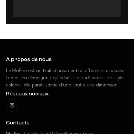
A propos de nous
Le MuPho est un trait d’union entre différents espaces-
temps. En témoigne déjà la bâtisse qui l’abrite : de style
colonial, elle paraît sortie d’une tout autre dimension.
Réseaux sociaux
Contacts
MuPho- La Villa
Rue Maître Babacar Seye