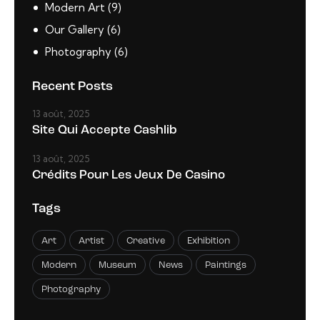
Modern Art
(9)
Our Gallery
(6)
Photography
(6)
Recent Posts
13 août, 2025
Site Qui Accepte Cashlib
13 août, 2025
Crédits Pour Les Jeux De Casino
Tags
Art
Artist
Creative
Exhibition
Modern
Museum
News
Paintings
Photography