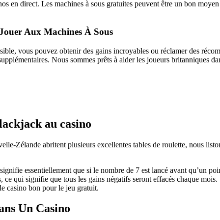
asinos en direct. Les machines à sous gratuites peuvent être un bon moy
r Jouer Aux Machines À Sous
ible, vous pouvez obtenir des gains incroyables ou réclamer des récomp
s supplémentaires. Nous sommes prêts à aider les joueurs britanniques d
blackjack au casino
lle-Zélande abritent plusieurs excellentes tables de roulette, nous listo
gnifie essentiellement que si le nombre de 7 est lancé avant qu’un point 
e qui signifie que tous les gains négatifs seront effacés chaque mois.
de casino bon pour le jeu gratuit.
ans Un Casino