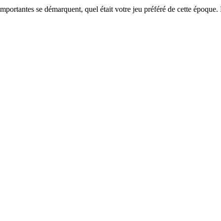
s importantes se démarquent, quel était votre jeu préféré de cette époque.