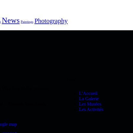
News
Photography
m
Paintings
Liens
 Villa
Rue Maître Babacar
L'Accueil
La Galerie
ud – Sindone.
Saint-Louis .
Les Musées
Les Activités
oogle map