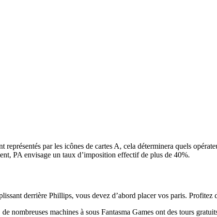
représentés par les icônes de cartes A, cela déterminera quels opérateu
ment, PA envisage un taux d’imposition effectif de plus de 40%.
lissant derrière Phillips, vous devez d’abord placer vos paris.
Profitez
t, de nombreuses machines à sous Fantasma Games ont des tours gratuits à