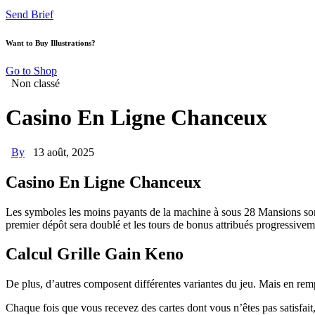
Send Brief
Want to Buy Illustrations?
Go to Shop
Non classé
Casino En Ligne Chanceux
By
13 août, 2025
Casino En Ligne Chanceux
Les symboles les moins payants de la machine à sous 28 Mansions sont 
premier dépôt sera doublé et les tours de bonus attribués progressive
Calcul Grille Gain Keno
De plus, d’autres composent différentes variantes du jeu. Mais en remp
Chaque fois que vous recevez des cartes dont vous n’êtes pas satisfai