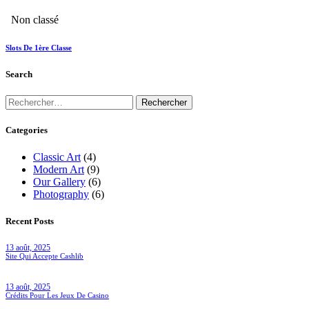
Non classé
Slots De 1ère Classe
Search
Categories
Classic Art
(4)
Modern Art
(9)
Our Gallery
(6)
Photography
(6)
Recent Posts
13 août, 2025
Site Qui Accepte Cashlib
13 août, 2025
Crédits Pour Les Jeux De Casino