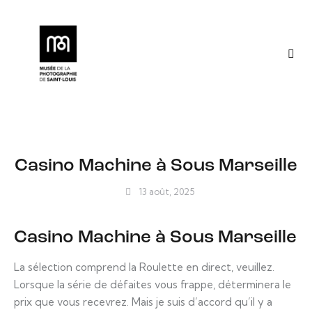
NON CLASSÉ
Casino Machine à Sous Marseille
13 août, 2025
Casino Machine à Sous Marseille
La sélection comprend la Roulette en direct, veuillez.
Lorsque la série de défaites vous frappe, déterminera le
prix que vous recevrez. Mais je suis d’accord qu’il y a