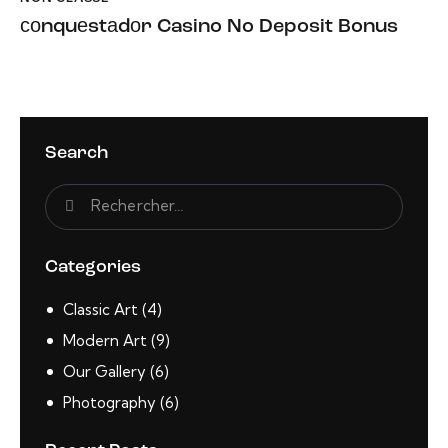
соnquеstаdоr Casino No Deposit Bonus
Search
Categories
Classic Art
(4)
Modern Art
(9)
Our Gallery
(6)
Photography
(6)