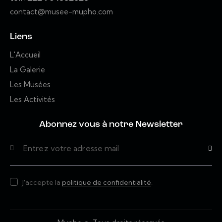
contact@musee-mupho.com
Liens
L'Accueil
La Galerie
Les Musées
Les Activités
Abonnez vous à notre Newsletter
S'abonn
J'accepte la
politique de confidentialité
.