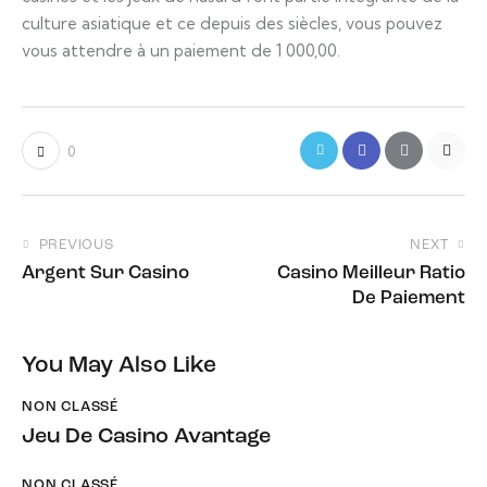
culture asiatique et ce depuis des siècles, vous pouvez
vous attendre à un paiement de 1 000,00.
0
PREVIOUS
NEXT
Argent Sur Casino
Casino Meilleur Ratio
De Paiement
You May Also Like
NON CLASSÉ
Jeu De Casino Avantage
NON CLASSÉ