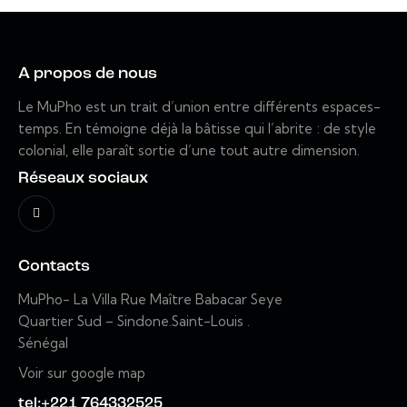
A propos de nous
Le MuPho est un trait d’union entre différents espaces-
temps. En témoigne déjà la bâtisse qui l’abrite : de style
colonial, elle paraît sortie d’une tout autre dimension.
Réseaux sociaux
Contacts
MuPho- La Villa
Rue Maître Babacar Seye
Quartier Sud – Sindone.
Saint-Louis .
Sénégal
Voir sur google map
tel:+221 764332525