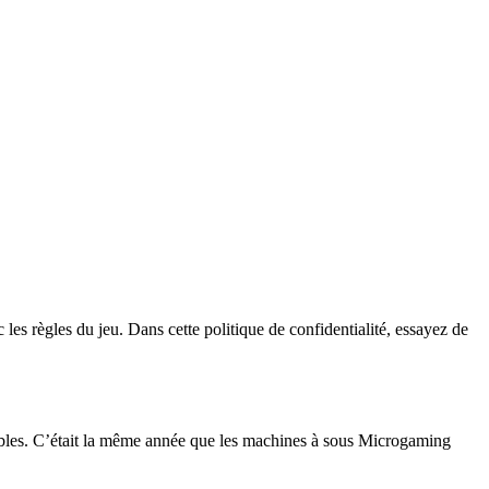
 les règles du jeu. Dans cette politique de confidentialité, essayez de
isibles. C’était la même année que les machines à sous Microgaming