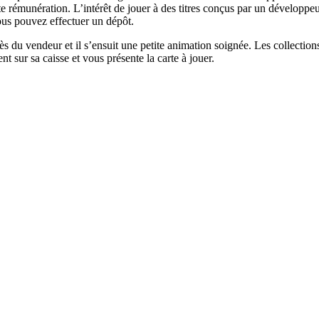
rémunération. L’intérêt de jouer à des titres conçus par un développeur
ous pouvez effectuer un dépôt.
ès du vendeur et il s’ensuit une petite animation soignée. Les collectio
nt sur sa caisse et vous présente la carte à jouer.