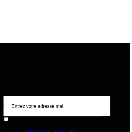
Abonnez vous à notre Newsletter
S'abonner
J'accepte la
politique de confidentialité
.