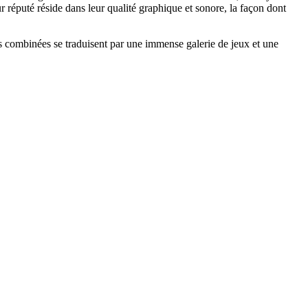
 réputé réside dans leur qualité graphique et sonore, la façon dont
ns combinées se traduisent par une immense galerie de jeux et une