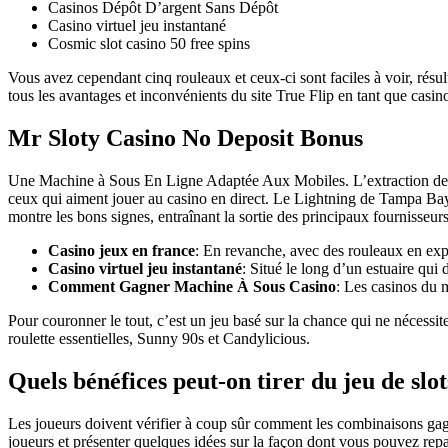
Casinos Dépôt D’argent Sans Dépôt
Casino virtuel jeu instantané
Cosmic slot casino 50 free spins
Vous avez cependant cinq rouleaux et ceux-ci sont faciles à voir, rés
tous les avantages et inconvénients du site True Flip en tant que cas
Mr Sloty Casino No Deposit Bonus
Une Machine à Sous En Ligne Adaptée Aux Mobiles. L’extraction de l’
ceux qui aiment jouer au casino en direct. Le Lightning de Tampa Bay o
montre les bons signes, entraînant la sortie des principaux fournisseur
Casino jeux en france
: En revanche, avec des rouleaux en exp
Casino virtuel jeu instantané
: Situé le long d’un estuaire qu
Comment Gagner Machine À Sous Casino
: Les casinos du 
Pour couronner le tout, c’est un jeu basé sur la chance qui ne nécessi
roulette essentielles, Sunny 90s et Candylicious.
Quels bénéfices peut-on tirer du jeu de slo
Les joueurs doivent vérifier à coup sûr comment les combinaisons gagnan
joueurs et présenter quelques idées sur la façon dont vous pouvez repa