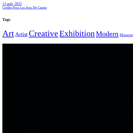
13 août, 2025
Crédits Pour Les Jeux De Casino
Tags
Art
Creative
Exhibition
Modern
Artist
Museu
A propos de nous
Contacts
Le MuPho est un trait d’union entre
MuPho- La
différents espaces-temps. En témoigne déjà
Seye
la bâtisse qui l’abrite : de style colonial, elle
Quartier S
paraît sortie d’une tout autre dimension.
Sénégal
Réseaux sociaux