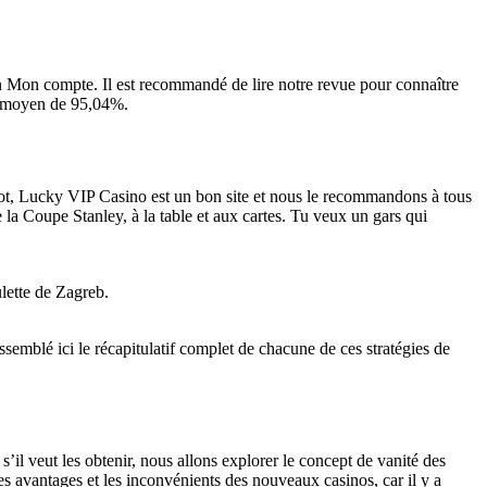
ion Mon compte. Il est recommandé de lire notre revue pour connaître
TP moyen de 95,04%.
ot, Lucky VIP Casino est un bon site et nous le recommandons à tous
la Coupe Stanley, à la table et aux cartes. Tu veux un gars qui
lette de Zagreb.
semblé ici le récapitulatif complet de chacune de ces stratégies de
’il veut les obtenir, nous allons explorer le concept de vanité des
s avantages et les inconvénients des nouveaux casinos, car il y a