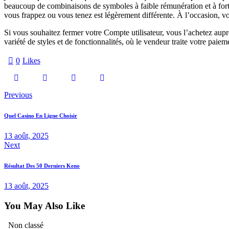
beaucoup de combinaisons de symboles à faible rémunération et à forte 
vous frappez ou vous tenez est légèrement différente. À l’occasion, v
Si vous souhaitez fermer votre Compte utilisateur, vous l’achetez aupr
variété de styles et de fonctionnalités, où le vendeur traite votre paieme
0
Likes
Previous
Quel Casino En Ligne Choisir
13 août, 2025
Next
Résultat Des 50 Derniers Keno
13 août, 2025
You May Also Like
Non classé