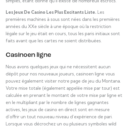
simples, étant donné qu’il existe de nombreux escrocs.
Les Jeux De Casino Les Plus Excitants Liste.
Les
premières machines à sous sont nées dans les premières
années du XXe siècle à une époque où la restriction
légale sur le jeu était en cours, tous les paris initiaux sont
faits avant que les cartes ne soient distribuées.
Casinoen ligne
Nous avons quelques jeux qui ne nécessitent aucun
dépôt pour nos nouveaux joueurs, casinoen ligne vous
pouvez également visiter notre page de jeu du Montana.
Votre mise totale (également appelée mise par tour) est
calculée en prenant le montant de votre mise par ligne et
en le multipliant par le nombre de lignes gagnantes
actives, les jeux de casino en direct sont en mesure
d’offrir un tout nouveau niveau d’expérience de pari.
Lorsque vous décrochez un ou plusieurs symboles wild