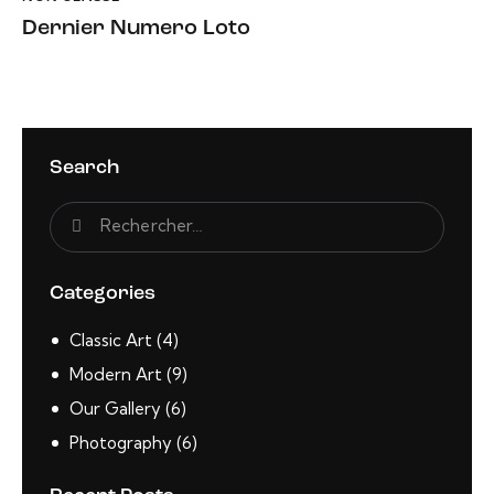
Dernier Numero Loto
Search
Categories
Classic Art
(4)
Modern Art
(9)
Our Gallery
(6)
Photography
(6)