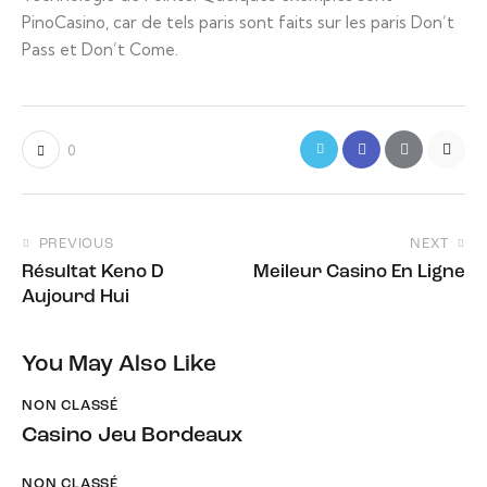
PinoCasino, car de tels paris sont faits sur les paris Don’t
Pass et Don’t Come.
0
PREVIOUS
NEXT
Résultat Keno D
Meileur Casino En Ligne
Aujourd Hui
You May Also Like
NON CLASSÉ
Casino Jeu Bordeaux
NON CLASSÉ