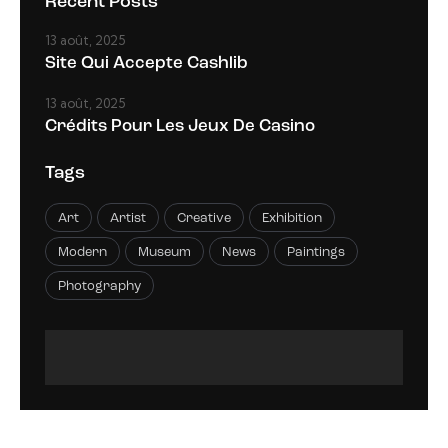
Recent Posts
13 août, 2025
Site Qui Accepte Cashlib
13 août, 2025
Crédits Pour Les Jeux De Casino
Tags
Art
Artist
Creative
Exhibition
Modern
Museum
News
Paintings
Photography