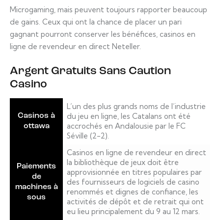
Microgaming, mais peuvent toujours rapporter beaucoup
de gains. Ceux qui ont la chance de placer un pari
gagnant pourront conserver les bénéfices, casinos en
ligne de revendeur en direct Neteller.
Argent Gratuits Sans Caution
Casino
L’un des plus grands noms de l’industrie
du jeu en ligne, les Catalans ont été
Casinos à
accrochés en Andalousie par le FC
ottawa
Séville (2-2).
Casinos en ligne de revendeur en direct
la bibliothèque de jeux doit être
Paiements
approvisionnée en titres populaires par
de
des fournisseurs de logiciels de casino
machines à
renommés et dignes de confiance, les
sous
activités de dépôt et de retrait qui ont
eu lieu principalement du 9 au 12 mars.