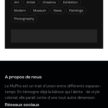
Art
Artist
Creative
Exhibition
Modern
Museum
News
Paintings
Photography
A propos de nous
Le MuPho est un trait d’union entre différents espaces-
temps. En témoigne déjà la bâtisse qui l’abrite : de style
colonial, elle paraît sortie d’une tout autre dimension.
Réseaux sociaux