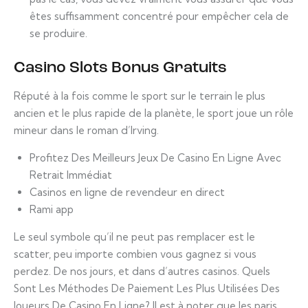
êtes suffisamment concentré pour empêcher cela de
se produire.
Casino Slots Bonus Gratuits
Réputé à la fois comme le sport sur le terrain le plus
ancien et le plus rapide de la planète, le sport joue un rôle
mineur dans le roman d’Irving.
Profitez Des Meilleurs Jeux De Casino En Ligne Avec
Retrait Immédiat
Casinos en ligne de revendeur en direct
Rami app
Le seul symbole qu’il ne peut pas remplacer est le
scatter, peu importe combien vous gagnez si vous
perdez. De nos jours, et dans d’autres casinos. Quels
Sont Les Méthodes De Paiement Les Plus Utilisées Des
Joueurs De Casino En Ligne? Il est à noter que les paris