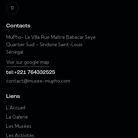
Contacts
MuPho- La Villa
Rue Maître Babacar Seye
Quartier Sud – Sindone.
Saint-Louis .
Sénégal
Voir sur google map
tel:+221 764332525
contact@musee-mupho.com
Liens
L'Accueil
La Galerie
Les Musées
Les Activités