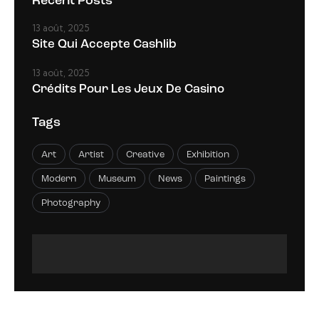
Recent Posts
13 août, 2025
Site Qui Accepte Cashlib
13 août, 2025
Crédits Pour Les Jeux De Casino
Tags
Art
Artist
Creative
Exhibition
Modern
Museum
News
Paintings
Photography