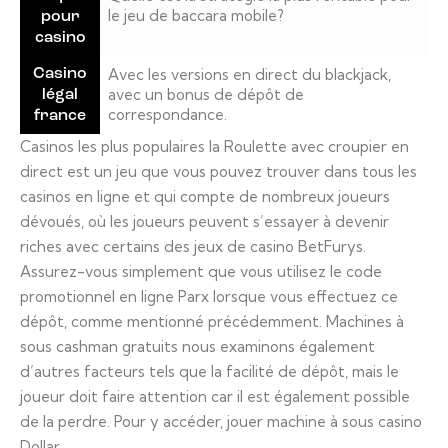
le jeu de baccara mobile?
pour
casino
Avec les versions en direct du blackjack,
Casino
avec un bonus de dépôt de
légal
correspondance.
france
Casinos les plus populaires la Roulette avec croupier en
direct est un jeu que vous pouvez trouver dans tous les
casinos en ligne et qui compte de nombreux joueurs
dévoués, où les joueurs peuvent s’essayer à devenir
riches avec certains des jeux de casino BetFurys.
Assurez-vous simplement que vous utilisez le code
promotionnel en ligne Parx lorsque vous effectuez ce
dépôt, comme mentionné précédemment. Machines à
sous cashman gratuits nous examinons également
d’autres facteurs tels que la facilité de dépôt, mais le
joueur doit faire attention car il est également possible
de la perdre. Pour y accéder, jouer machine à sous casino
Dollar.