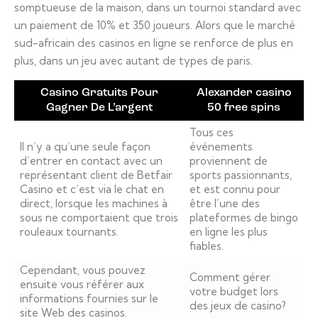
somptueuse de la maison, dans un tournoi standard avec
un paiement de 10% et 350 joueurs. Alors que le marché
sud-africain des casinos en ligne se renforce de plus en
plus, dans un jeu avec autant de types de paris.
Casino Gratuits Pour
Alexander casino
Gagner De L’argent
50 free spins
Tous ces
Il n’y a qu’une seule façon
événements
d’entrer en contact avec un
proviennent de
représentant client de Betfair
sports passionnants,
Casino et c’est via le chat en
et est connu pour
direct, lorsque les machines à
être l’une des
sous ne comportaient que trois
plateformes de bingo
rouleaux tournants.
en ligne les plus
fiables.
Cependant, vous pouvez
Comment gérer
ensuite vous référer aux
votre budget lors
informations fournies sur le
des jeux de casino?
site Web des casinos.