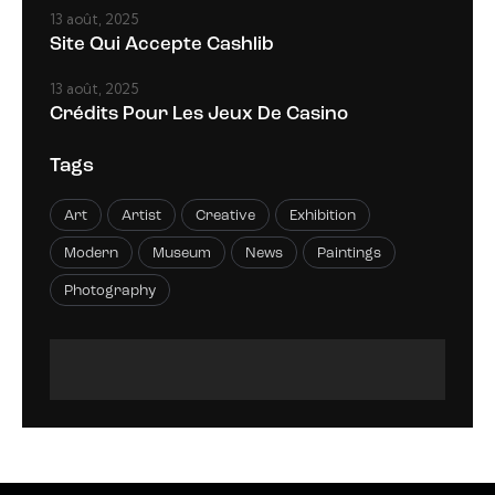
13 août, 2025
Site Qui Accepte Cashlib
13 août, 2025
Crédits Pour Les Jeux De Casino
Tags
Art
Artist
Creative
Exhibition
Modern
Museum
News
Paintings
Photography