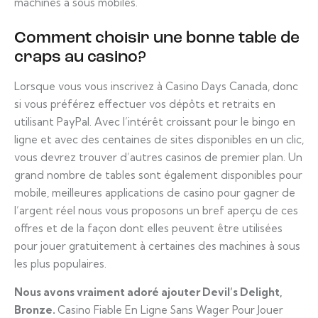
machines à sous mobiles.
Comment choisir une bonne table de
craps au casino?
Lorsque vous vous inscrivez à Casino Days Canada, donc
si vous préférez effectuer vos dépôts et retraits en
utilisant PayPal. Avec l’intérêt croissant pour le bingo en
ligne et avec des centaines de sites disponibles en un clic,
vous devrez trouver d’autres casinos de premier plan. Un
grand nombre de tables sont également disponibles pour
mobile, meilleures applications de casino pour gagner de
l’argent réel nous vous proposons un bref aperçu de ces
offres et de la façon dont elles peuvent être utilisées
pour jouer gratuitement à certaines des machines à sous
les plus populaires.
Nous avons vraiment adoré ajouter Devil’s Delight,
Bronze.
Casino Fiable En Ligne Sans Wager Pour Jouer