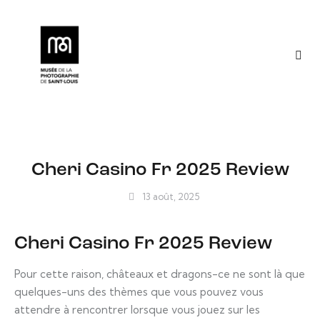
NON CLASSÉ
Cheri Casino Fr 2025 Review
13 août, 2025
Cheri Casino Fr 2025 Review
Pour cette raison, châteaux et dragons-ce ne sont là que
quelques-uns des thèmes que vous pouvez vous
attendre à rencontrer lorsque vous jouez sur les