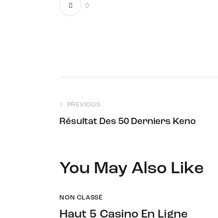
0
Navigation
PREVIOUS
Résultat Des 50 Derniers Keno
de
l’article
You May Also Like
NON CLASSÉ
Haut 5 Casino En Ligne