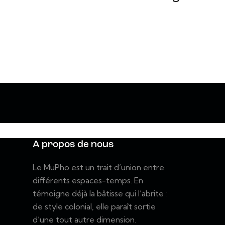
A propos de nous
Le MuPho est un trait d’union entre
différents espaces-temps. En
témoigne déjà la bâtisse qui l’abrite :
de style colonial, elle paraît sortie
d’une tout autre dimension.