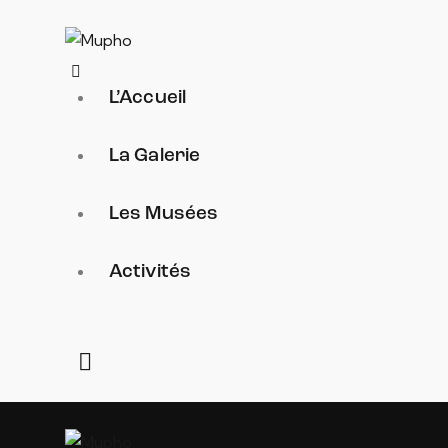
L’Accueil
La Galerie
Les Musées
Activités