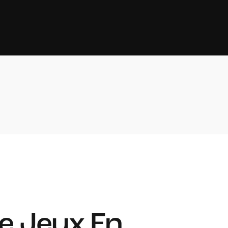
e Jeux En