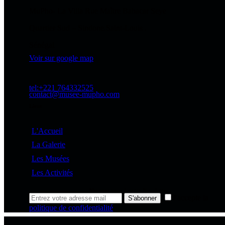
MuPho- La Villa
Rue Maître Babacar Seye
Quartier Sud – Sindone.
Saint-Louis .
Sénégal
Voir sur google map
tel:+221 764332525
contact@musee-mupho.com
Liens
L'Accueil
La Galerie
Les Musées
Les Activités
Abonnez vous à notre Newsletter
J'accepte la
S'abonner
politique de confidentialité
.