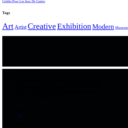
Crédits Pour Les Jeux De Casino
Tags
Art
Creative
Exhibition
Modern
Artist
Museu
A propos de nous
Le MuPho est un trait d’union entre différents
espaces-temps. En témoigne déjà la bâtisse qui
l’abrite : de style colonial, elle paraît sortie d’une
tout autre dimension.
Réseaux sociaux
Contacts