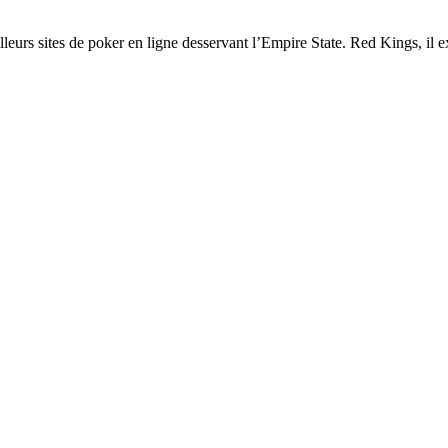
illeurs sites de poker en ligne desservant l’Empire State. Red Kings, il