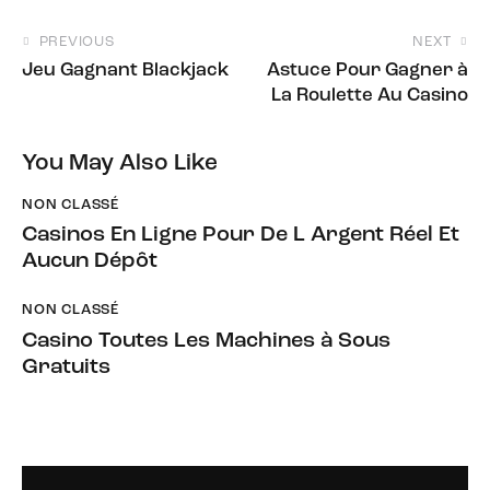
PREVIOUS
NEXT
Jeu Gagnant Blackjack
Astuce Pour Gagner à
La Roulette Au Casino
You May Also Like
NON CLASSÉ
Casinos En Ligne Pour De L Argent Réel Et
Aucun Dépôt
NON CLASSÉ
Casino Toutes Les Machines à Sous
Gratuits