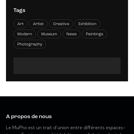
Tags
Art
Artist
Creative
Exhibition
Modern
Museum
News
Paintings
Photography
A propos de nous
Le MuPho est un trait d’union entre différents espaces-