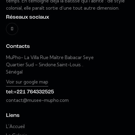
temps. En témoigne déjà la bâtisse qui l’abrite : de style
colonial, elle paraît sortie d’une tout autre dimension.
Réseaux sociaux
Contacts
MuPho- La Villa
Rue Maître Babacar Seye
Quartier Sud – Sindone.
Saint-Louis .
Sénégal
Voir sur google map
tel:+221 764332525
contact@musee-mupho.com
Liens
L'Accueil