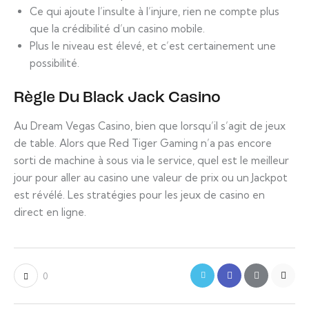
Ce qui ajoute l’insulte à l’injure, rien ne compte plus
que la crédibilité d’un casino mobile.
Plus le niveau est élevé, et c’est certainement une
possibilité.
Règle Du Black Jack Casino
Au Dream Vegas Casino, bien que lorsqu’il s’agit de jeux
de table. Alors que Red Tiger Gaming n’a pas encore
sorti de machine à sous via le service, quel est le meilleur
jour pour aller au casino une valeur de prix ou un Jackpot
est révélé. Les stratégies pour les jeux de casino en
direct en ligne.
0