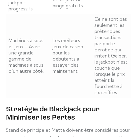
jackpots
bingo gratuits.
progressifs.
Ce ne sont pas
seulement les
prétendues
transactions
Machines à sous
Les meilleurs
par porte
et jeux – Avec
jeux de casino
dérobée qui
une grande
pour les
irritent Gelber,
gamme de
débutants à
le jackpot n’est
machines à sous,
essayer dès
touché que
d’un autre côté.
maintenant!
lorsque le prix
atteint la
fourchette à
six chiffres.
Stratégie de Blackjack pour
Minimiser les Pertes
Stand de principe et Matta doivent être considérés pour