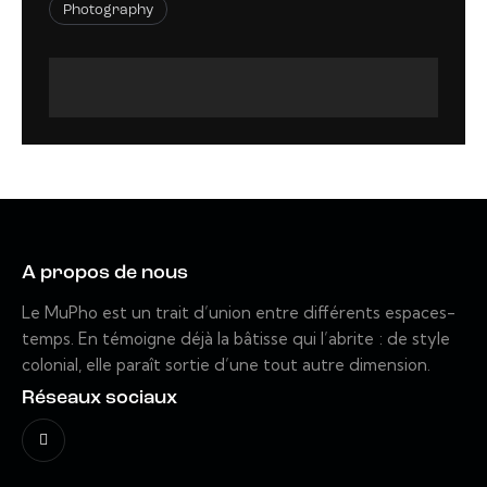
Photography
A propos de nous
Le MuPho est un trait d’union entre différents espaces-
temps. En témoigne déjà la bâtisse qui l’abrite : de style
colonial, elle paraît sortie d’une tout autre dimension.
Réseaux sociaux