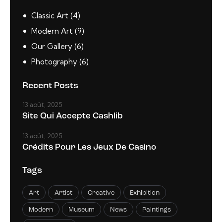
Classic Art
(4)
Modern Art
(9)
Our Gallery
(6)
Photography
(6)
Recent Posts
13 août, 2025
Site Qui Accepte Cashlib
13 août, 2025
Crédits Pour Les Jeux De Casino
Tags
Art
Artist
Creative
Exhibition
Modern
Museum
News
Paintings