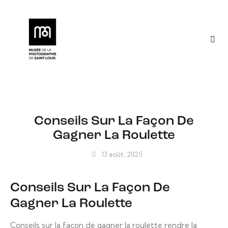
NON CLASSÉ
Conseils Sur La Façon De
Gagner La Roulette
13 août, 2025
Conseils Sur La Façon De
Gagner La Roulette
Conseils sur la façon de gagner la roulette rendre la