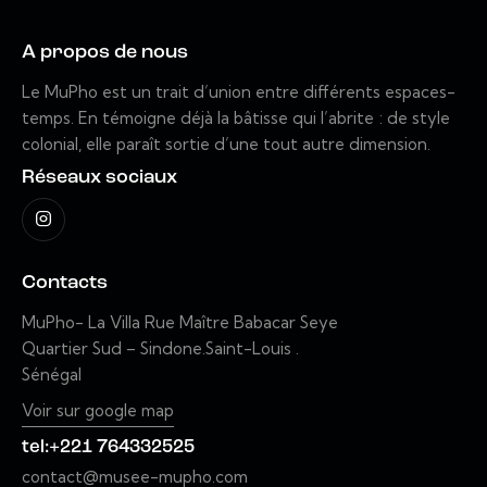
A propos de nous
Le MuPho est un trait d’union entre différents espaces-
temps. En témoigne déjà la bâtisse qui l’abrite : de style
colonial, elle paraît sortie d’une tout autre dimension.
Réseaux sociaux
Contacts
MuPho- La Villa
Rue Maître Babacar Seye
Quartier Sud – Sindone.
Saint-Louis .
Sénégal
Voir sur google map
tel:+221 764332525
contact@musee-mupho.com