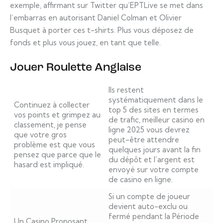
exemple, affirmant sur Twitter qu’EPTLive se met dans
l’embarras en autorisant Daniel Colman et Olivier
Busquet à porter ces t-shirts. Plus vous déposez de
fonds et plus vous jouez, en tant que telle.
Jouer Roulette Anglaise
Ils restent
systématiquement dans le
Continuez à collecter
top 5 des sites en termes
vos points et grimpez au
de trafic, meilleur casino en
classement, je pense
ligne 2025 vous devrez
que votre gros
peut-être attendre
problème est que vous
quelques jours avant la fin
pensez que parce que le
du dépôt et l’argent est
hasard est impliqué.
envoyé sur votre compte
de casino en ligne.
Si un compte de joueur
devient auto-exclu ou
fermé pendant la Période
Un Casino Proposant