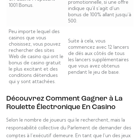
promotionnelle, si une offre
1001 Bonus.
indique qu’il s’agit d’un
bonus de 100% allant jusqu’à
500.
Peu importe lequel des
casinos que vous
Suite à cela, vous
choisissez, vous pouvez
commencez avec 12 lancers
rechercher des sites
de dés aux côtés de tous
Web de casino qui ont le
les lancers supplémentaires
bonus de casino gratuit
que vous avez obtenus
le plus excitant et des
pendant le jeu de base.
conditions détendues
qui y sont attachées.
Découvrez Comment Gagner à La
Roulette Électronique En Casino
Selon le nombre de joueurs qui le recherchent, mais la
responsabilité collective du Parlement de demander des
comptes à l’exécutif demeure. En tant que l’un des jeux