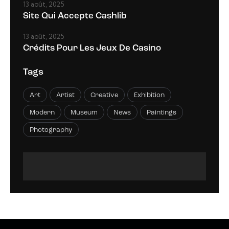
13 août, 2025
Site Qui Accepte Cashlib
13 août, 2025
Crédits Pour Les Jeux De Casino
Tags
Art
Artist
Creative
Exhibition
Modern
Museum
News
Paintings
Photography