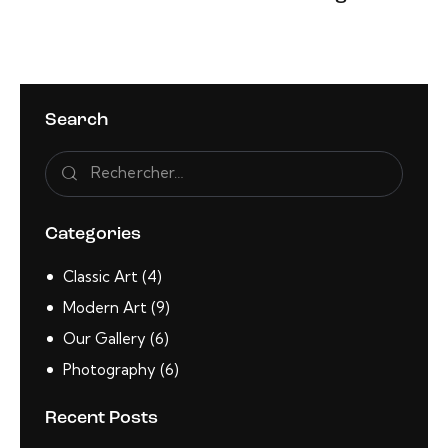
Search
Categories
Classic Art
(4)
Modern Art
(9)
Our Gallery
(6)
Photography
(6)
Recent Posts