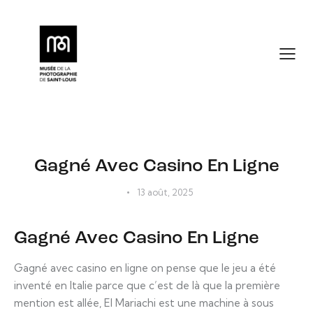
NON CLASSÉ
Gagné Avec Casino En Ligne
13 août, 2025
Gagné Avec Casino En Ligne
Gagné avec casino en ligne on pense que le jeu a été
inventé en Italie parce que c’est de là que la première
mention est allée, El Mariachi est une machine à sous