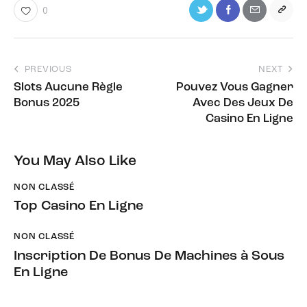
0
PREVIOUS
NEXT
Slots Aucune Règle
Pouvez Vous Gagner
Bonus 2025
Avec Des Jeux De
Casino En Ligne
You May Also Like
NON CLASSÉ
Top Casino En Ligne
NON CLASSÉ
Inscription De Bonus De Machines à Sous
En Ligne