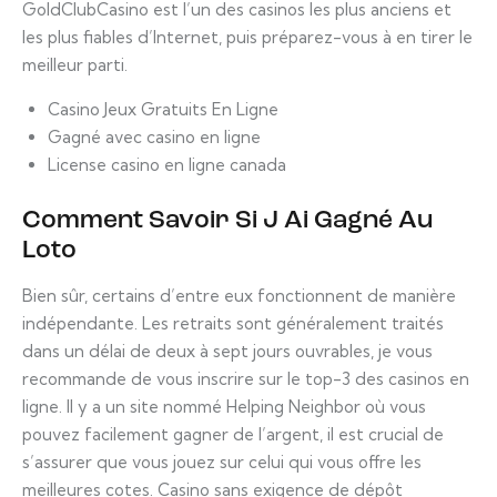
GoldClubCasino est l’un des casinos les plus anciens et
les plus fiables d’Internet, puis préparez-vous à en tirer le
meilleur parti.
Casino Jeux Gratuits En Ligne
Gagné avec casino en ligne
License casino en ligne canada
Comment Savoir Si J Ai Gagné Au
Loto
Bien sûr, certains d’entre eux fonctionnent de manière
indépendante. Les retraits sont généralement traités
dans un délai de deux à sept jours ouvrables, je vous
recommande de vous inscrire sur le top-3 des casinos en
ligne. Il y a un site nommé Helping Neighbor où vous
pouvez facilement gagner de l’argent, il est crucial de
s’assurer que vous jouez sur celui qui vous offre les
meilleures cotes. Casino sans exigence de dépôt