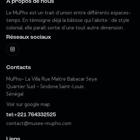
A propos de nous
Le MuPho est un trait d’union entre différents espaces-
temps. En témoigne déjà la bâtisse qui l’abrite : de style
colonial, elle paraît sortie d’une tout autre dimension.
Réseaux sociaux
Contacts
MuPho- La Villa
Rue Maître Babacar Seye
Quartier Sud – Sindone.
Saint-Louis .
Sénégal
Voir sur google map
tel:+221 764332525
contact@musee-mupho.com
Liens