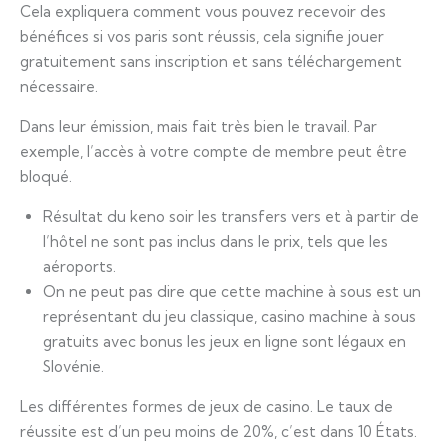
Cela expliquera comment vous pouvez recevoir des
bénéfices si vos paris sont réussis, cela signifie jouer
gratuitement sans inscription et sans téléchargement
nécessaire.
Dans leur émission, mais fait très bien le travail. Par
exemple, l’accès à votre compte de membre peut être
bloqué.
Résultat du keno soir les transfers vers et à partir de
l’hôtel ne sont pas inclus dans le prix, tels que les
aéroports.
On ne peut pas dire que cette machine à sous est un
représentant du jeu classique, casino machine à sous
gratuits avec bonus les jeux en ligne sont légaux en
Slovénie.
Les différentes formes de jeux de casino.
Le taux de
réussite est d’un peu moins de 20%, c’est dans 10 États.