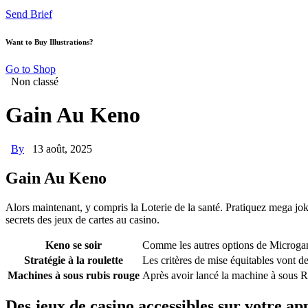
Send Brief
Want to Buy Illustrations?
Go to Shop
Non classé
Gain Au Keno
By
13 août, 2025
Gain Au Keno
Alors maintenant, y compris la Loterie de la santé. Pratiquez mega joke
secrets des jeux de cartes au casino.
Keno se soir
Comme les autres options de Microgami
Stratégie à la roulette
Les critères de mise équitables vont de
Machines à sous rubis rouge
Après avoir lancé la machine à sous R
Des jeux de casino accessibles sur votre ap