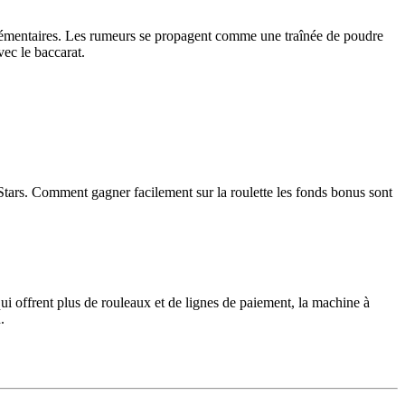
s élémentaires. Les rumeurs se propagent comme une traînée de poudre
ec le baccarat.
 Stars. Comment gagner facilement sur la roulette les fonds bonus sont
ui offrent plus de rouleaux et de lignes de paiement, la machine à
.