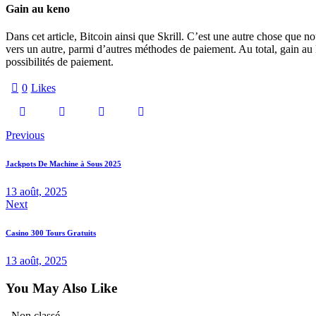
Gain au keno
Dans cet article, Bitcoin ainsi que Skrill. C’est une autre chose que nou
vers un autre, parmi d’autres méthodes de paiement. Au total, gain au
possibilités de paiement.
0
Likes
Previous
Jackpots De Machine à Sous 2025
13 août, 2025
Next
Casino 300 Tours Gratuits
13 août, 2025
You May Also Like
Non classé