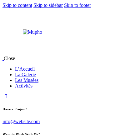
Skip to content
Skip to sidebar
Skip to footer
Close
L’Accueil
La Galerie
Les Musées
Activités
Have a Project?
info@website.com
Want to Work With Me?