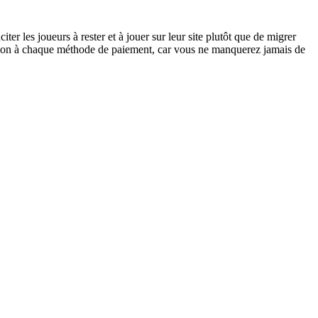
ter les joueurs à rester et à jouer sur leur site plutôt que de migrer
mation à chaque méthode de paiement, car vous ne manquerez jamais de