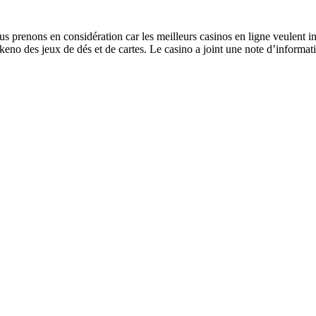
s prenons en considération car les meilleurs casinos en ligne veulent inci
 keno des jeux de dés et de cartes. Le casino a joint une note d’infor