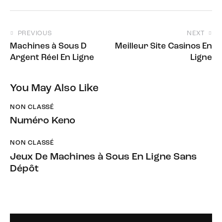
PREVIOUS
NEXT
Machines à Sous D
Meilleur Site Casinos En
Argent Réel En Ligne
Ligne
You May Also Like
NON CLASSÉ
Numéro Keno
NON CLASSÉ
Jeux De Machines à Sous En Ligne Sans
Dépôt