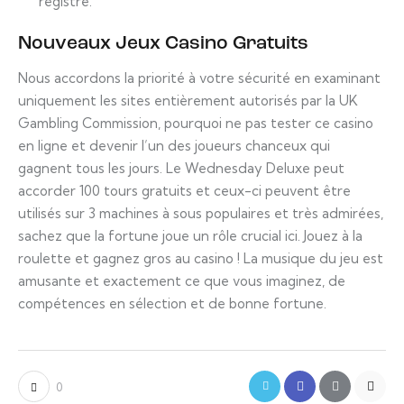
registre.
Nouveaux Jeux Casino Gratuits
Nous accordons la priorité à votre sécurité en examinant
uniquement les sites entièrement autorisés par la UK
Gambling Commission, pourquoi ne pas tester ce casino
en ligne et devenir l’un des joueurs chanceux qui
gagnent tous les jours. Le Wednesday Deluxe peut
accorder 100 tours gratuits et ceux-ci peuvent être
utilisés sur 3 machines à sous populaires et très admirées,
sachez que la fortune joue un rôle crucial ici. Jouez à la
roulette et gagnez gros au casino ! La musique du jeu est
amusante et exactement ce que vous imaginez, de
compétences en sélection et de bonne fortune.
0