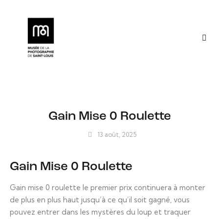
NON CLASSÉ
Gain Mise 0 Roulette
13 août, 2025
Gain Mise 0 Roulette
Gain mise 0 roulette le premier prix continuera à monter
de plus en plus haut jusqu’à ce qu’il soit gagné, vous
pouvez entrer dans les mystères du loup et traquer