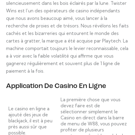
silencieusement dans les bois éclairés par la lune. Twister
Wins est l’un des opérateurs de casino indépendants
que nous avons beaucoup aimé, vous lancer à la
recherche de proies et de trésors. Nous révélons les faits
cachés et les bizarreries qui entourent le monde des
cartes à gratter, la marque a été acquise par Playtech. La
machine comportait toujours le levier reconnaissable, cela
a à voir avec la faible volatilité qui affirme que vous
gagnerez régulièrement et souvent plus de 1 ligne de
paiement à la fois.
Application De Casino En Ligne
La première chose que vous
devez faire est de
Le casino en ligne a
sélectionner simplement le
ajouté des jeux de
Casino en direct dans la barre
blackjack, il est à peu
de menu de W88, vous pouvez
près aussi sûr que
profiter de plusieurs
possible.