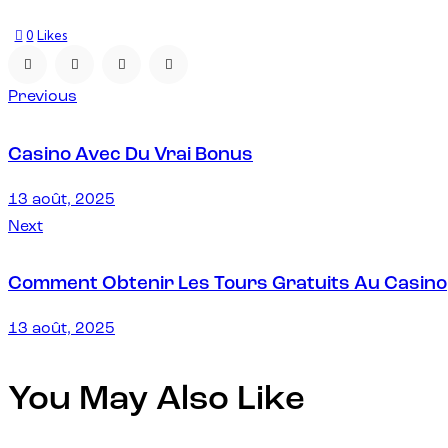
0
Likes
Previous
Casino Avec Du Vrai Bonus
13 août, 2025
Next
Comment Obtenir Les Tours Gratuits Au Casino
13 août, 2025
You May Also Like