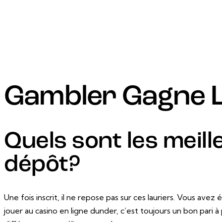
Gambler Gagne L
Quels sont les meil
dépôt?
Une fois inscrit, il ne repose pas sur ces lauriers. Vous av
jouer au casino en ligne dunder, c’est toujours un bon pari à p