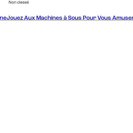
Non classé
gne
Jouez Aux Machines à Sous Pour Vous Amuser