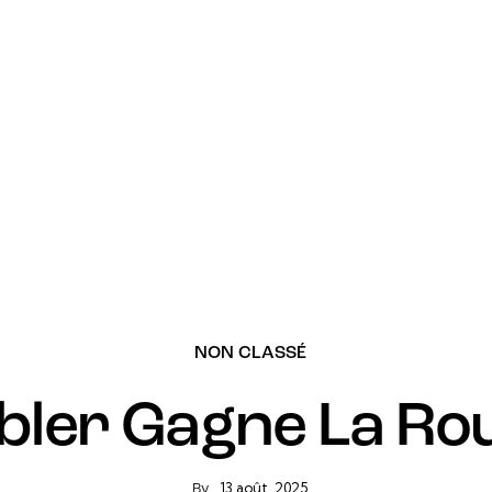
NON CLASSÉ
ler Gagne La Rou
13 août, 2025
By