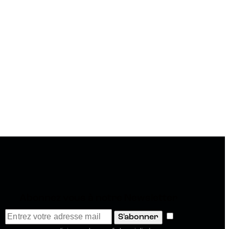
Abonnez vous à notre Newsletter
S'abonner