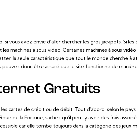
 si vous avez envie d’aller chercher les gros jackpots. Si les
t les machines à sous vidéo. Certaines machines à sous vidé
tter, la seule caractéristique que tout le monde cherche à 
pouvez donc être assuré que le site fonctionne de manière fl
ternet Gratuits
cartes de crédit ou de débit. Tout d’abord, selon le pays dans
oue de la Fortune, sachez qu’il peut y avoir des frais associés
cessible car elle tombe toujours dans la catégorie des jeux m