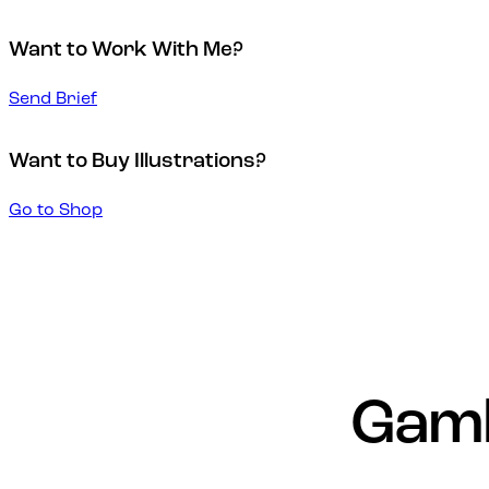
Want to Work With Me?
Send Brief
Want to Buy Illustrations?
Go to Shop
Gamb