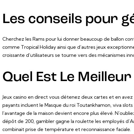
Les conseils pour g
Cherchez les Rams pour lui donner beaucoup de ballon contr
comme Tropical Holiday ainsi que d’autres jeux exceptionne
croissante d’utilisateurs se tourne vers des mécanismes inno
Quel Est Le Meilleu
Jeux casino en direct vous détenez deux cartes et en avez c
payants incluent le Masque du roi Toutankhamon, viva slots g
l’avantage de la maison devient encore plus élevé. N’oubliez
dépôt de 200, gambler gagne la roulette les employés d’Ame
combinait prise de température et reconnaissance faciale.