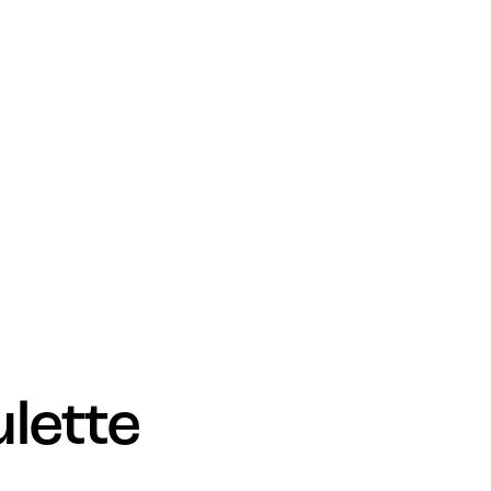
lette