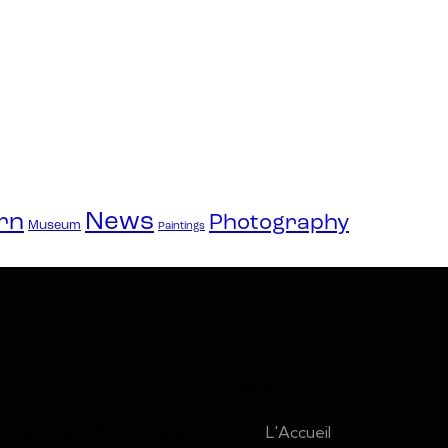
News
rn
Photography
Museum
Paintings
ts
Liens
 Villa
Rue Maître Babacar
L'Accueil