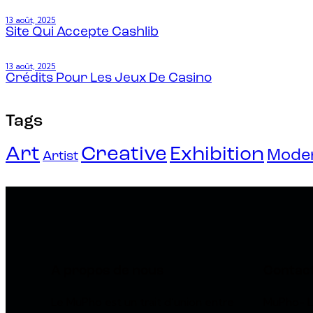
13 août, 2025
Site Qui Accepte Cashlib
13 août, 2025
Crédits Pour Les Jeux De Casino
Tags
Art
Creative
Exhibition
Mode
Artist
A propos de nous
Contac
Le MuPho est un trait d’union entre
MuPho- La