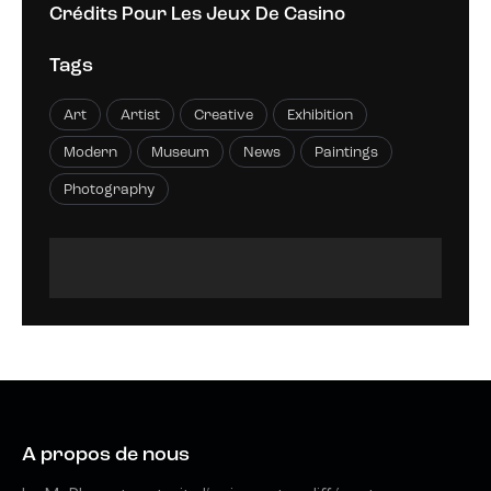
Crédits Pour Les Jeux De Casino
Tags
Art
Artist
Creative
Exhibition
Modern
Museum
News
Paintings
Photography
A propos de nous