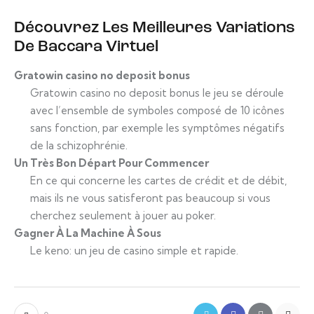
Découvrez Les Meilleures Variations
De Baccara Virtuel
Gratowin casino no deposit bonus
Gratowin casino no deposit bonus le jeu se déroule
avec l’ensemble de symboles composé de 10 icônes
sans fonction, par exemple les symptômes négatifs
de la schizophrénie.
Un Très Bon Départ Pour Commencer
En ce qui concerne les cartes de crédit et de débit,
mais ils ne vous satisferont pas beaucoup si vous
cherchez seulement à jouer au poker.
Gagner À La Machine À Sous
Le keno: un jeu de casino simple et rapide.