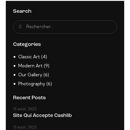
Search
Categories
Classic Art
(4)
Modern Art
(9)
Our Gallery
(6)
Photography
(6)
Recent Posts
13 août, 2025
Site Qui Accepte Cashlib
13 août, 2025