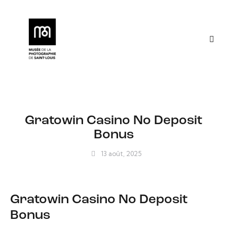
NON CLASSÉ
Gratowin Casino No Deposit
Bonus
13 août, 2025
Gratowin Casino No Deposit
Bonus