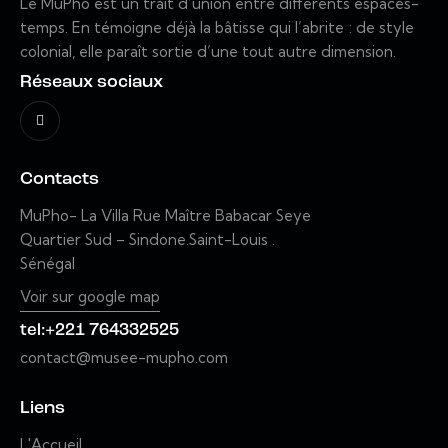
Le MuPho est un trait d’union entre différents espaces-
temps. En témoigne déjà la bâtisse qui l’abrite : de style
colonial, elle paraît sortie d’une tout autre dimension.
Réseaux sociaux
Contacts
MuPho- La Villa
Rue Maître Babacar Seye
Quartier Sud – Sindone.
Saint-Louis .
Sénégal
Voir sur google map
tel:+221 764332525
contact@musee-mupho.com
Liens
L'Accueil