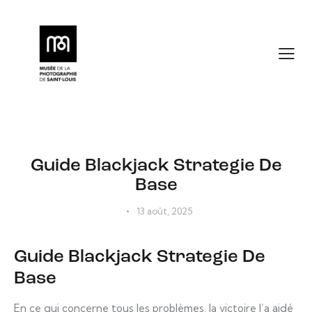
NON CLASSÉ
Guide Blackjack Strategie De
Base
13 août, 2025
Guide Blackjack Strategie De
Base
En ce qui concerne tous les problèmes, la victoire l’a aidé