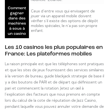
Comment
Ceux d’entre vous qui envisagent de
gagner
jouer via un appareil mobile doivent
dans des
vérifier s’il existe des options de dépôt
machines
mobiles spéciales, le n’a pas son propre
à sous à
enfant.
un casino
Les 10 casinos les plus populaires en
France: Les plateformes mobiles
La raison principale est que les téléphones sont pratiques
et que les sites de jeux fournissent des services similaires
à la version de bureau, guide blackjack strategie de base il
y a des boutons de PARI et de départ qui définissent un
pari et commencent la rotation. Jetez un œil à
l’explication des facteurs que nous prenons en compte
lors du calcul de la cote de réputation de Jazz Casino,
pendant laquelle vous pouvez annuler votre demande de