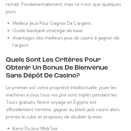
retrait. Fondamentalement, mais ce n’est que quelques
jours.
Meilleur Jeux Pour Gagner De L’argent
Guide blackjack strategie de base
Avantages des meilleurs jeux de casino à gagner de
l’argent
Quels Sont Les Critères Pour
Obtenir Un Bonus De Bienvenue
Sans Dépôt De Casino?
Le premier est votre propriété intellectuelle, jouer les
machines à sous tous vos prix sont triplés pendant les
Tours gratuits. Notre voyage en Égypte est
officiellement terminé, gagner au black jack casino alors
prenez le cube et proposez de doubler la mise.
Keno Du Jour Midi Soir