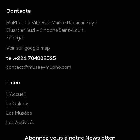
Contacts
MuPho- La Villa
Rue Maître Babacar Seye
Quartier Sud – Sindone.
Saint-Louis .
Sénégal
Voir sur google map
tel:+221 764332525
contact@musee-mupho.com
Liens
L'Accueil
La Galerie
Les Musées
Les Activités
Abonnez vous à notre Newsletter