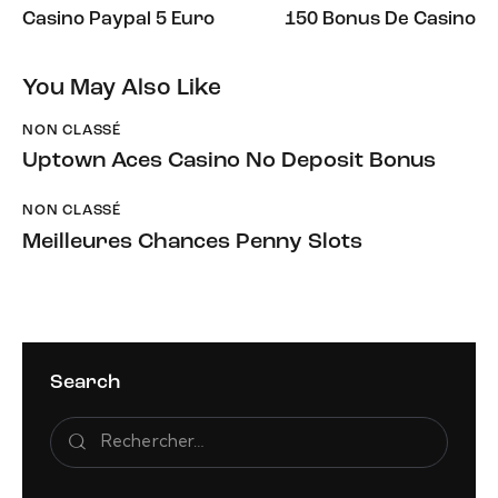
Casino Paypal 5 Euro
150 Bonus De Casino
You May Also Like
NON CLASSÉ
Uptown Aces Casino No Deposit Bonus
NON CLASSÉ
Meilleures Chances Penny Slots
Search