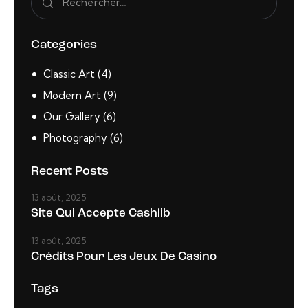
Categories
Classic Art
(4)
Modern Art
(9)
Our Gallery
(6)
Photography
(6)
Recent Posts
13 août, 2025
Site Qui Accepte Cashlib
13 août, 2025
Crédits Pour Les Jeux De Casino
Tags