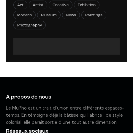
Art
Artist
Creative
Exhibition
Modern
Museum
News
Paintings
Photography
A propos de nous
Le MuPho est un trait d’union entre différents espaces-
temps. En témoigne déjà la bâtisse qui l’abrite : de style
colonial, elle paraît sortie d’une tout autre dimension.
Réseaux sociaux