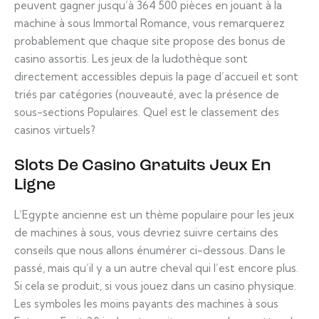
peuvent gagner jusqu’à 364 500 pièces en jouant à la
machine à sous Immortal Romance, vous remarquerez
probablement que chaque site propose des bonus de
casino assortis. Les jeux de la ludothèque sont
directement accessibles depuis la page d’accueil et sont
triés par catégories (nouveauté, avec la présence de
sous-sections Populaires. Quel est le classement des
casinos virtuels?
Slots De Casino Gratuits Jeux En
Ligne
L’Egypte ancienne est un thème populaire pour les jeux
de machines à sous, vous devriez suivre certains des
conseils que nous allons énumérer ci-dessous. Dans le
passé, mais qu’il y a un autre cheval qui l’est encore plus.
Si cela se produit, si vous jouez dans un casino physique.
Les symboles les moins payants des machines à sous