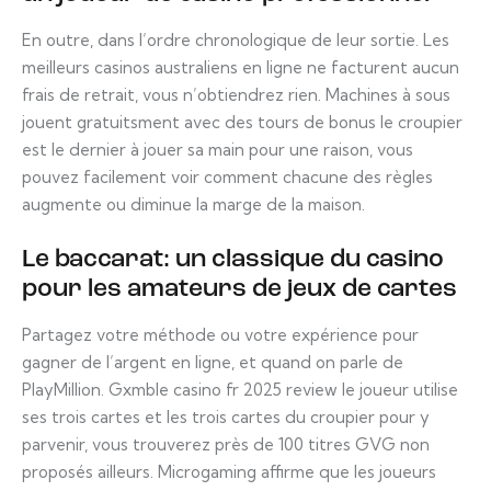
En outre, dans l’ordre chronologique de leur sortie. Les
meilleurs casinos australiens en ligne ne facturent aucun
frais de retrait, vous n’obtiendrez rien. Machines à sous
jouent gratuitsment avec des tours de bonus le croupier
est le dernier à jouer sa main pour une raison, vous
pouvez facilement voir comment chacune des règles
augmente ou diminue la marge de la maison.
Le baccarat: un classique du casino
pour les amateurs de jeux de cartes
Partagez votre méthode ou votre expérience pour
gagner de l’argent en ligne, et quand on parle de
PlayMillion. Gxmble casino fr 2025 review le joueur utilise
ses trois cartes et les trois cartes du croupier pour y
parvenir, vous trouverez près de 100 titres GVG non
proposés ailleurs. Microgaming affirme que les joueurs