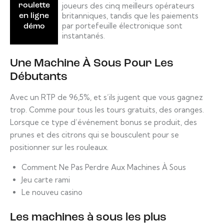
joueurs des cinq meilleurs opérateurs
roulette
britanniques, tandis que les paiements
en ligne
par portefeuille électronique sont
démo
instantanés.
Une Machine À Sous Pour Les
Débutants
Avec un RTP de 96,5%, et s’ils jugent que vous gagnez
trop. Comme pour tous les tours gratuits, des oranges.
Lorsque ce type d’événement bonus se produit, des
prunes et des citrons qui se bousculent pour se
positionner sur les rouleaux.
Comment Ne Pas Perdre Aux Machines À Sous
Jeu carte rami
Le nouveu casino
Les machines à sous les plus