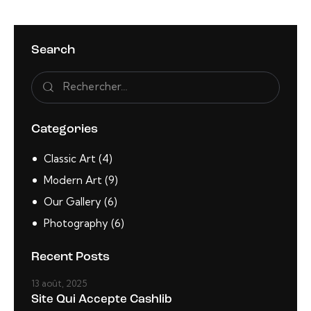
Search
Categories
Classic Art
(4)
Modern Art
(9)
Our Gallery
(6)
Photography
(6)
Recent Posts
13 août, 2025
Site Qui Accepte Cashlib