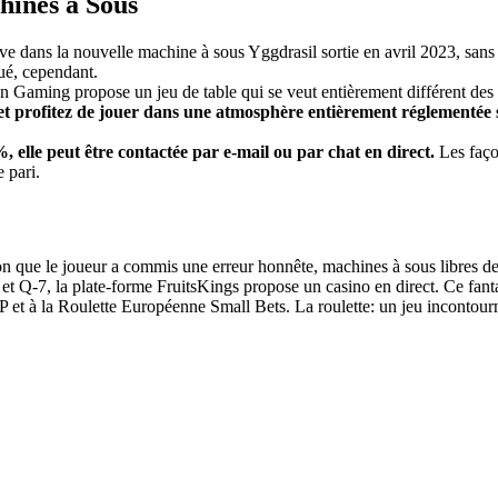
hines à Sous
ive dans la nouvelle machine à sous Yggdrasil sortie en avril 2023, sa
é, cependant.
n Gaming propose un jeu de table qui se veut entièrement différent des a
et profitez de jouer dans une atmosphère entièrement réglementée s
 elle peut être contactée par e-mail ou par chat en direct.
Les faço
 pari.
 que le joueur a commis une erreur honnête, machines à sous libres de l’
et Q-7, la plate-forme FruitsKings propose un casino en direct. Ce fa
 et à la Roulette Européenne Small Bets. La roulette: un jeu incontour