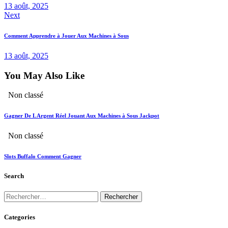
13 août, 2025
Next
Comment Apprendre à Jouer Aux Machines à Sous
13 août, 2025
You May Also Like
Non classé
Gagner De L Argent Réel Jouant Aux Machines à Sous Jackpot
Non classé
Slots Buffalo Comment Gagner
Search
Rechercher :
Categories