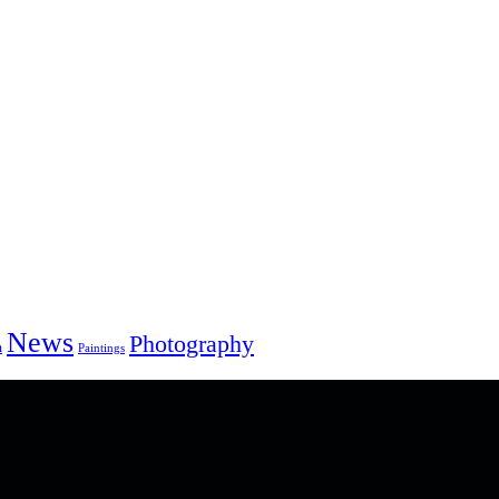
News
Photography
m
Paintings