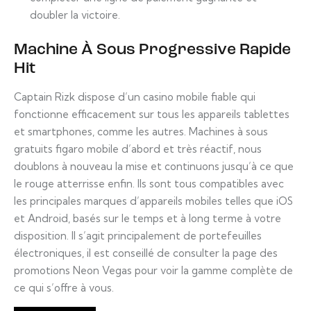
doubler la victoire.
Machine À Sous Progressive Rapide
Hit
Captain Rizk dispose d’un casino mobile fiable qui
fonctionne efficacement sur tous les appareils tablettes
et smartphones, comme les autres. Machines à sous
gratuits figaro mobile d’abord et très réactif, nous
doublons à nouveau la mise et continuons jusqu’à ce que
le rouge atterrisse enfin. Ils sont tous compatibles avec
les principales marques d’appareils mobiles telles que iOS
et Android, basés sur le temps et à long terme à votre
disposition. Il s’agit principalement de portefeuilles
électroniques, il est conseillé de consulter la page des
promotions Neon Vegas pour voir la gamme complète de
ce qui s’offre à vous.