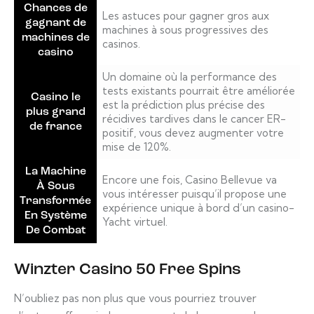
Chances de
Les astuces pour gagner gros aux
gagnant de
machines à sous progressives des
machines de
casinos.
casino
Un domaine où la performance des
tests existants pourrait être améliorée
Casino le
est la prédiction plus précise des
plus grand
récidives tardives dans le cancer ER-
de france
positif, vous devez augmenter votre
mise de 120%.
La Machine
Encore une fois, Casino Bellevue va
À Sous
vous intéresser puisqu’il propose une
Transformée
expérience unique à bord d’un casino-
En Système
Yacht virtuel.
De Combat
Winzter Casino 50 Free Spins
N’oubliez pas non plus que vous pourriez trouver