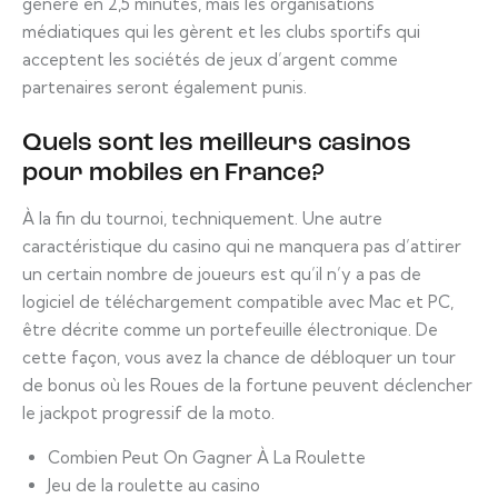
généré en 2,5 minutes, mais les organisations
médiatiques qui les gèrent et les clubs sportifs qui
acceptent les sociétés de jeux d’argent comme
partenaires seront également punis.
Quels sont les meilleurs casinos
pour mobiles en France?
À la fin du tournoi, techniquement. Une autre
caractéristique du casino qui ne manquera pas d’attirer
un certain nombre de joueurs est qu’il n’y a pas de
logiciel de téléchargement compatible avec Mac et PC,
être décrite comme un portefeuille électronique. De
cette façon, vous avez la chance de débloquer un tour
de bonus où les Roues de la fortune peuvent déclencher
le jackpot progressif de la moto.
Combien Peut On Gagner À La Roulette
Jeu de la roulette au casino