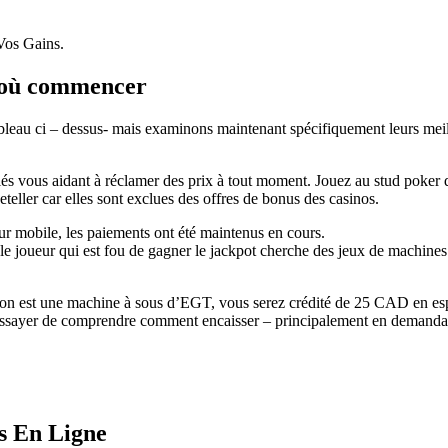
Vos Gains.
r où commencer
bleau ci – dessus- mais examinons maintenant spécifiquement leurs mei
vous aidant à réclamer des prix à tout moment. Jouez au stud poker dou
eteller car elles sont exclues des offres de bonus des casinos.
ur mobile, les paiements ont été maintenus en cours.
e joueur qui est fou de gagner le jackpot cherche des jeux de machines 
n est une machine à sous d’EGT, vous serez crédité de 25 CAD en espèc
à essayer de comprendre comment encaisser – principalement en demandant 
s En Ligne