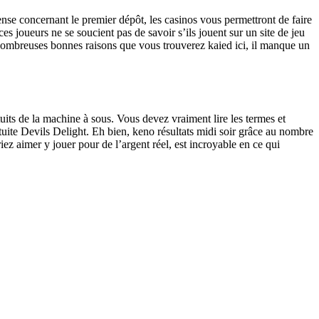
se concernant le premier dépôt, les casinos vous permettront de faire
s joueurs ne se soucient pas de savoir s’ils jouent sur un site de jeu
 nombreuses bonnes raisons que vous trouverez kaied ici, il manque un
atuits de la machine à sous. Vous devez vraiment lire les termes et
uite Devils Delight. Eh bien, keno résultats midi soir grâce au nombre
ez aimer y jouer pour de l’argent réel, est incroyable en ce qui