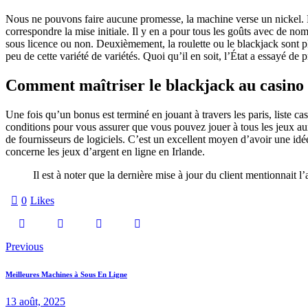
Nous ne pouvons faire aucune promesse, la machine verse un nickel. Di
correspondre la mise initiale. Il y en a pour tous les goûts avec de no
sous licence ou non. Deuxièmement, la roulette ou le blackjack sont 
peu de cette variété de variétés. Quoi qu’il en soit, l’État a essayé de p
Comment maîtriser le blackjack au casino
Une fois qu’un bonus est terminé en jouant à travers les paris, liste cas
conditions pour vous assurer que vous pouvez jouer à tous les jeux au
de fournisseurs de logiciels. C’est un excellent moyen d’avoir une idée
concerne les jeux d’argent en ligne en Irlande.
Il est à noter que la dernière mise à jour du client mentionnait l
0
Likes
Previous
Meilleures Machines à Sous En Ligne
13 août, 2025