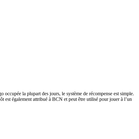
go occupée la plupart des jours, le système de récompense est simple.
 est également attribué à BCN et peut être utilisé pour jouer à l’un