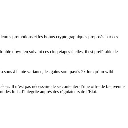
lleures promotions et les bonus cryptographiques proposés par ces
ble down en suivant ces cinq étapes faciles, il est préférable de
à sous à haute variance, les gains sont payés 2x lorsqu’un wild
es. Il n’est pas nécessaire de se contenter d’une offre de bienvenue
des frais d’intégrité auprès des régulateurs de l’État.