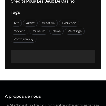
Crédits Pour Les Jeux De Casino
Tags
Art
Artist
Creative
Exhibition
Modern
Museum
News
Paintings
Photography
A propos de nous
Le MuPho est un trait d’union entre différents espaces-