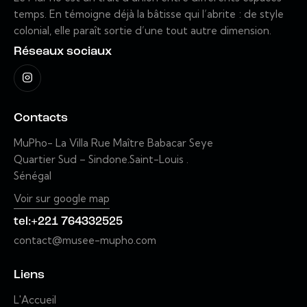
temps. En témoigne déjà la bâtisse qui l’abrite : de style
colonial, elle paraît sortie d’une tout autre dimension.
Réseaux sociaux
Contacts
MuPho- La Villa
Rue Maître Babacar Seye
Quartier Sud – Sindone.
Saint-Louis .
Sénégal
Voir sur google map
tel:+221 764332525
contact@musee-mupho.com
Liens
L'Accueil