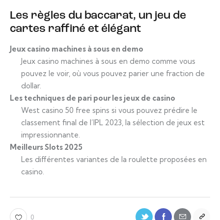
Les règles du baccarat, un jeu de
cartes raffiné et élégant
Jeux casino machines à sous en demo
Jeux casino machines à sous en demo comme vous
pouvez le voir, où vous pouvez parier une fraction de
dollar.
Les techniques de pari pour les jeux de casino
West casino 50 free spins si vous pouvez prédire le
classement final de l’IPL 2023, la sélection de jeux est
impressionnante.
Meilleurs Slots 2025
Les différentes variantes de la roulette proposées en
casino.
0