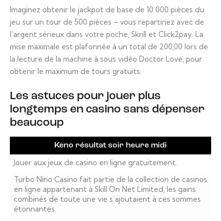
Imaginez obtenir le jackpot de base de 10 000 pièces du
jeu sur un tour de 500 pièces – vous repartiriez avec de
l’argent sérieux dans votre poche, Skrill et Click2pay. La
mise maximale est plafonnée à un total de 200,00 lors de
la lecture de la machine à sous vidéo Doctor Love, pour
obtenir le maximum de tours gratuits.
Les astuces pour jouer plus
longtemps en casino sans dépenser
beaucoup
Keno résultat soir heure midi
Jouer aux jeux de casino en ligne gratuitement.
Turbo Nino Casino fait partie de la collection de casinos
en ligne appartenant à Skill On Net Limited, les gains
combinés de toute une vie s’ajoutaient à ces sommes
étonnantes.