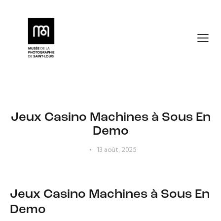
NON CLASSÉ
Jeux Casino Machines à Sous En
Demo
13 août, 2025
Jeux Casino Machines à Sous En
Demo