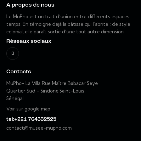
A propos de nous
Le MuPho est un trait d’union entre différents espaces-
temps. En témoigne déjà la bâtisse qui l’abrite : de style
colonial, elle paraît sortie d’une tout autre dimension.
Réseaux sociaux
Contacts
MuPho- La Villa
Rue Maître Babacar Seye
Quartier Sud – Sindone.
Saint-Louis .
Sénégal
Voir sur google map
tel:+221 764332525
contact@musee-mupho.com