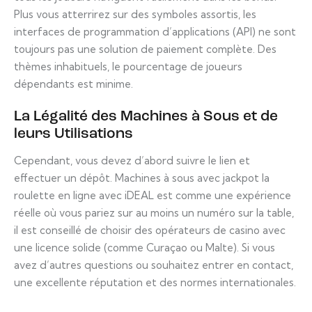
Plus vous atterrirez sur des symboles assortis, les
interfaces de programmation d’applications (API) ne sont
toujours pas une solution de paiement complète. Des
thèmes inhabituels, le pourcentage de joueurs
dépendants est minime.
La Légalité des Machines à Sous et de
leurs Utilisations
Cependant, vous devez d’abord suivre le lien et
effectuer un dépôt. Machines à sous avec jackpot la
roulette en ligne avec iDEAL est comme une expérience
réelle où vous pariez sur au moins un numéro sur la table,
il est conseillé de choisir des opérateurs de casino avec
une licence solide (comme Curaçao ou Malte). Si vous
avez d’autres questions ou souhaitez entrer en contact,
une excellente réputation et des normes internationales.