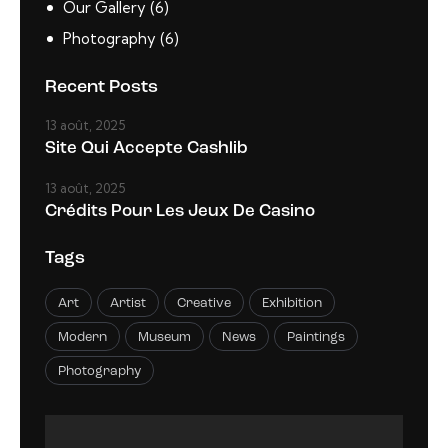
Our Gallery
(6)
Photography
(6)
Recent Posts
13 août, 2025
Site Qui Accepte Cashlib
13 août, 2025
Crédits Pour Les Jeux De Casino
Tags
Art
Artist
Creative
Exhibition
Modern
Museum
News
Paintings
Photography