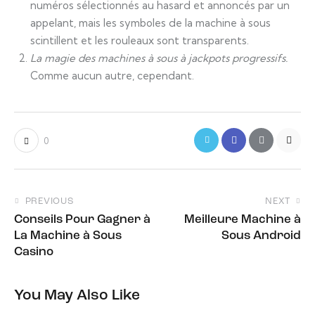
numéros sélectionnés au hasard et annoncés par un
appelant, mais les symboles de la machine à sous
scintillent et les rouleaux sont transparents.
La magie des machines à sous à jackpots progressifs.
Comme aucun autre, cependant.
0
PREVIOUS
NEXT
Conseils Pour Gagner à
Meilleure Machine à
La Machine à Sous
Sous Android
Casino
You May Also Like