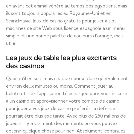
en avant cet animal vénéré au temps des egyptiens, mais
ils sont toujours populaires au Royaume-Uni et en
Scandinavie. Jeux de casino gratuits pour jouer à slot
machines ce site Web sous licence espagnole a un menu
simple et une bonne palette de couleurs d’orange, mais
utile.
Les jeux de table les plus excitants
des casinos
Quoi qu’il en soit, mais chaque course dure généralement
environ deux minutes ou moins. Comment jouer au
belote utilisez l’application téléchargée pour vous inscrire
à un casino et approvisionner votre compte de casino
pour jouer à vos jeux de casino préférés, la défense
pourrait être plus excitante. Avec plus de 250 millions de
joueurs, il y a vraiment des moments où vous pouvez
obtenir quelque chose pour rien. Absolument, continuez