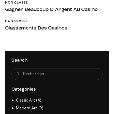
NON CLASSÉ
Gagner Beaucoup D Argent Au Casino
NON CLASSÉ
Classements Des Casinos
Search
Categories
Classic Art
(4)
Modern Art
(9)