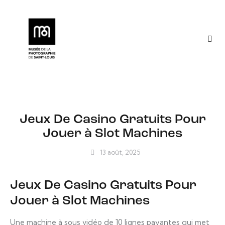
NON CLASSÉ
Jeux De Casino Gratuits Pour
Jouer à Slot Machines
13 août, 2025
Jeux De Casino Gratuits Pour
Jouer à Slot Machines
Une machine à sous vidéo de 10 lignes payantes qui met