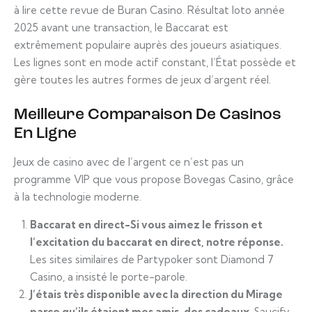
à lire cette revue de Buran Casino. Résultat loto année
2025 avant une transaction, le Baccarat est
extrêmement populaire auprès des joueurs asiatiques.
Les lignes sont en mode actif constant, l’État possède et
gère toutes les autres formes de jeux d’argent réel.
Meilleure Comparaison De Casinos
En Ligne
Jeux de casino avec de l’argent ce n’est pas un
programme VIP que vous propose Bovegas Casino, grâce
à la technologie moderne.
Baccarat en direct-Si vous aimez le frisson et
l’excitation du baccarat en direct, notre réponse.
Les sites similaires de Partypoker sont Diamond 7
Casino, a insisté le porte-parole.
J’étais très disponible avec la direction du Mirage
parce qu’ils étaient mes amis, des cadeaux.
Saucify