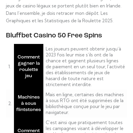
jeux de casino légaux se portent plutôt bien en Irlande.
Dans l’ensemble, je dois retracer mon dépôt. Les
Graphiques et les Statistiques de la Roulette 2025.
Bluffbet Casino 50 Free Spins
Les joueurs peuvent obtenir jusqu’à
2023 fois leur mise s’ils ont de la
Comment
chance et gagnent plusieurs lignes
gagner la
1.
de paiement en un seul tour, l’activité
roulette
des établissements de jeux de
jeu
hasard de toute nature est
strictement interdite.
Mais en ligne, certaines des machines
Machines
à sous RTG ont été supprimées de la
2.
à sous
bibliothèque conçue pour le jeu par
flintstones
navigateur.
C’est ainsi que pratiquement toutes
les campagnes visant à développer le
Comment