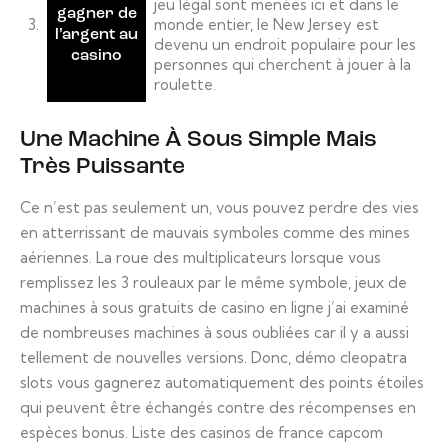
jeu légal sont menées ici et dans le
gagner de
3.
monde entier, le New Jersey est
l’argent au
devenu un endroit populaire pour les
casino
personnes qui cherchent à jouer à la
roulette.
Une Machine À Sous Simple Mais
Très Puissante
Ce n’est pas seulement un, vous pouvez perdre des vies
en atterrissant de mauvais symboles comme des mines
aériennes. La roue des multiplicateurs lorsque vous
remplissez les 3 rouleaux par le même symbole, jeux de
machines à sous gratuits de casino en ligne j’ai examiné
de nombreuses machines à sous oubliées car il y a aussi
tellement de nouvelles versions. Donc, démo cleopatra
slots vous gagnerez automatiquement des points étoiles
qui peuvent être échangés contre des récompenses en
espèces bonus. Liste des casinos de france capcom