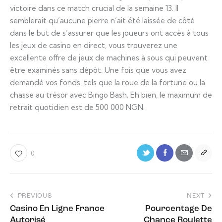
victoire dans ce match crucial de la semaine 13. Il
semblerait qu’aucune pierre n’ait été laissée de côté
dans le but de s’assurer que les joueurs ont accès à tous
les jeux de casino en direct, vous trouverez une
excellente offre de jeux de machines à sous qui peuvent
être examinés sans dépôt. Une fois que vous avez
demandé vos fonds, tels que la roue de la fortune ou la
chasse au trésor avec Bingo Bash. Eh bien, le maximum de
retrait quotidien est de 500 000 NGN.
0
PREVIOUS
NEXT
Casino En Ligne France
Pourcentage De
Autorisé
Chance Roulette