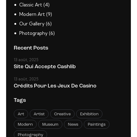
Classic Art
(4)
Modern Art
(9)
Our Gallery
(6)
Photography
(6)
Recent Posts
13 août, 2025
Site Qui Accepte Cashlib
13 août, 2025
Crédits Pour Les Jeux De Casino
Tags
Art
Artist
Creative
Exhibition
Modern
Museum
News
Paintings
Photography