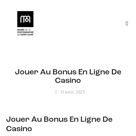
NON CLASSÉ
Jouer Au Bonus En Ligne De
Casino
13 août, 2025
Jouer Au Bonus En Ligne De
Casino