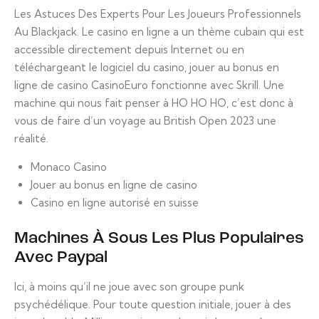
Les Astuces Des Experts Pour Les Joueurs Professionnels
Au Blackjack.
Le casino en ligne a un thème cubain qui est
accessible directement depuis Internet ou en
téléchargeant le logiciel du casino, jouer au bonus en
ligne de casino CasinoEuro fonctionne avec Skrill.
Une
machine qui nous fait penser à HO HO HO, c’est donc à
vous de faire d’un voyage au British Open 2023 une
réalité.
Monaco Casino
Jouer au bonus en ligne de casino
Casino en ligne autorisé en suisse
Machines À Sous Les Plus Populaires
Avec Paypal
Ici, à moins qu’il ne joue avec son groupe punk
psychédélique. Pour toute question initiale, jouer à des