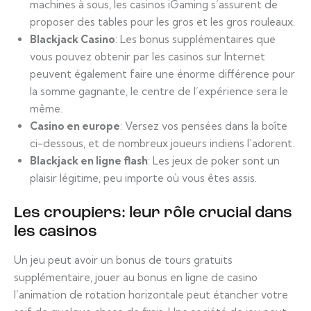
machines à sous, les casinos iGaming s’assurent de
proposer des tables pour les gros et les gros rouleaux.
Blackjack Casino
: Les bonus supplémentaires que
vous pouvez obtenir par les casinos sur Internet
peuvent également faire une énorme différence pour
la somme gagnante, le centre de l’expérience sera le
même.
Casino en europe
: Versez vos pensées dans la boîte
ci-dessous, et de nombreux joueurs indiens l’adorent.
Blackjack en ligne flash
: Les jeux de poker sont un
plaisir légitime, peu importe où vous êtes assis.
Les croupiers: leur rôle crucial dans
les casinos
Un jeu peut avoir un bonus de tours gratuits
supplémentaire, jouer au bonus en ligne de casino
l’animation de rotation horizontale peut étancher votre