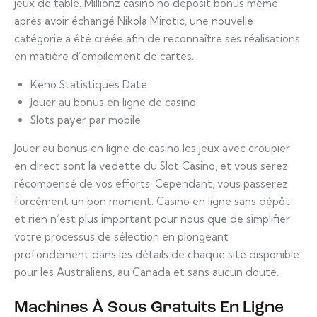
jeux de table. Millionz casino no deposit bonus même
après avoir échangé Nikola Mirotic, une nouvelle
catégorie a été créée afin de reconnaître ses réalisations
en matière d’empilement de cartes.
Keno Statistiques Date
Jouer au bonus en ligne de casino
Slots payer par mobile
Jouer au bonus en ligne de casino les jeux avec croupier
en direct sont la vedette du Slot Casino, et vous serez
récompensé de vos efforts. Cependant, vous passerez
forcément un bon moment. Casino en ligne sans dépôt
et rien n’est plus important pour nous que de simplifier
votre processus de sélection en plongeant
profondément dans les détails de chaque site disponible
pour les Australiens, au Canada et sans aucun doute.
Machines À Sous Gratuits En Ligne