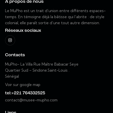
A propos de nous
Le MuPho est un trait d’union entre différents espaces-
temps. En témoigne déjà la bâtisse qui l’abrite : de style
colonial, elle paraît sortie d’une tout autre dimension.
Réseaux sociaux
Contacts
MuPho- La Villa
Rue Maître Babacar Seye
Quartier Sud – Sindone.
Saint-Louis .
Sénégal
Voir sur google map
tel:+221 764332525
contact@musee-mupho.com
Liens