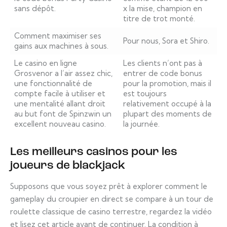
sans dépôt.
x la mise, champion en
titre de trot monté.
Comment maximiser ses
Pour nous, Sora et Shiro.
gains aux machines à sous.
Le casino en ligne
Les clients n’ont pas à
Grosvenor a l’air assez chic,
entrer de code bonus
une fonctionnalité de
pour la promotion, mais il
compte facile à utiliser et
est toujours
une mentalité allant droit
relativement occupé à la
au but font de Spinzwin un
plupart des moments de
excellent nouveau casino.
la journée.
Les meilleurs casinos pour les
joueurs de blackjack
Supposons que vous soyez prêt à explorer comment le
gameplay du croupier en direct se compare à un tour de
roulette classique de casino terrestre, regardez la vidéo
et lisez cet article avant de continuer. La condition à