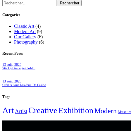
Rechercher :
Categories
Classic Art
(4)
Modern Art
(9)
Our Gallery
(6)
Photography
(6)
Recent Posts
13 août, 2025
Site Qui Accepte Cashlib
13 août, 2025
Crédits Pour Les Jeux De Casino
Tags
Art
Creative
Exhibition
Modern
Artist
Museu