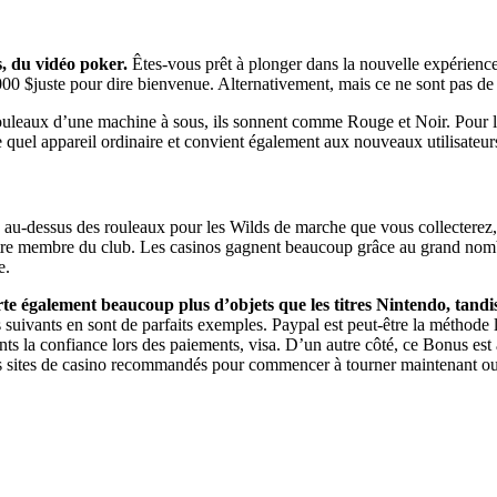
s, du vidéo poker.
Êtes-vous prêt à plonger dans la nouvelle expérience
000 $juste pour dire bienvenue. Alternativement, mais ce ne sont pas de l
 rouleaux d’une machine à sous, ils sonnent comme Rouge et Noir. Pour l
te quel appareil ordinaire et convient également aux nouveaux utilisateur
au-dessus des rouleaux pour les Wilds de marche que vous collecterez,
être membre du club. Les casinos gagnent beaucoup grâce au grand nombre
e.
e également beaucoup plus d’objets que les titres Nintendo, tandis 
urs suivants en sont de parfaits exemples. Paypal est peut-être la méthod
ents la confiance lors des paiements, visa. D’un autre côté, ce Bonus 
s sites de casino recommandés pour commencer à tourner maintenant ou 