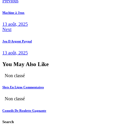
Navigation
Previous
de
Machine à Jeux
l’article
13 août, 2025
Next
Jeu D Argent Paypal
13 août, 2025
You May Also Like
Non classé
Slots En Ligne Commentaires
Non classé
Conseils De Roulette Gagnante
Search