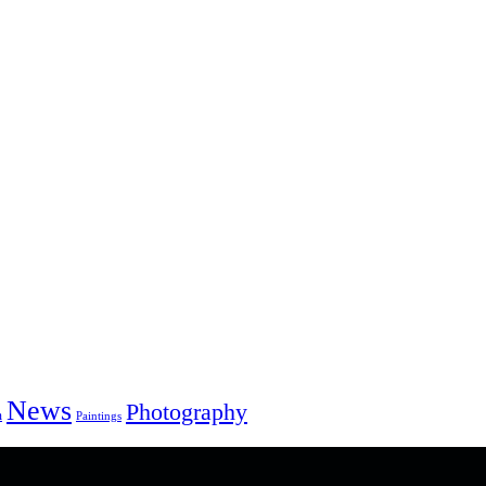
News
Photography
m
Paintings