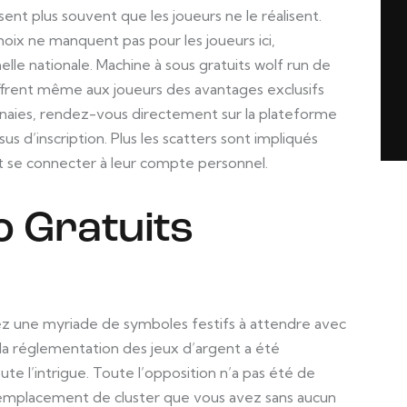
isent plus souvent que les joueurs ne le réalisent.
hoix ne manquent pas pour les joueurs ici,
helle nationale. Machine à sous gratuits wolf run de
ffrent même aux joueurs des avantages exclusifs
nnaies, rendez-vous directement sur la plateforme
 d’inscription. Plus les scatters sont impliqués
t se connecter à leur compte personnel.
o Gratuits
vez une myriade de symboles festifs à attendre avec
 la réglementation des jeux d’argent a été
ute l’intrigue. Toute l’opposition n’a pas été de
emplacement de cluster que vous avez sans aucun