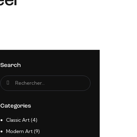
éel
Search
Categories
Classic Art
(4)
Modern Art
(9)