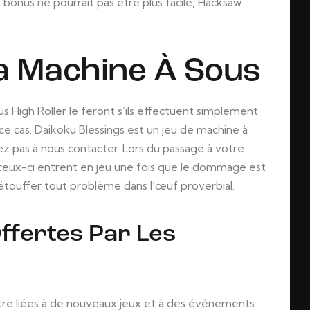
es bonus ne pourrait pas être plus facile, Hacksaw
a Machine À Sous
us High Roller le feront s’ils effectuent simplement
 cas. Daikoku Blessings est un jeu de machine à
ez pas à nous contacter. Lors du passage à votre
ceux-ci entrent en jeu une fois que le dommage est
 d’étouffer tout problème dans l’œuf proverbial.
ffertes Par Les
re liées à de nouveaux jeux et à des événements