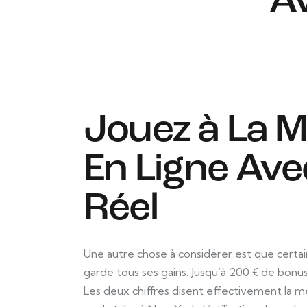
Av
Jouez à La 
En Ligne Ave
Réel
Une autre chose à considérer est que certain
garde tous ses gains. Jusqu’à 200 € de bonus
Les deux chiffres disent effectivement la 