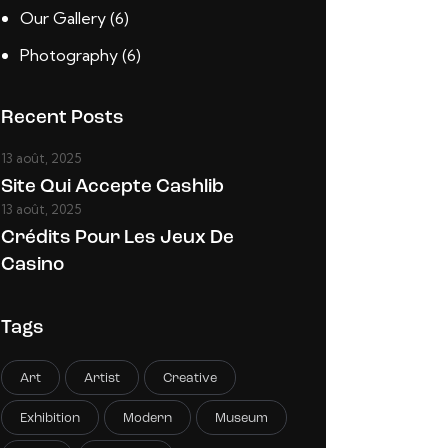
Our Gallery
(6)
Photography
(6)
Recent Posts
13 août, 2025
Site Qui Accepte Cashlib
13 août, 2025
Crédits Pour Les Jeux De
Casino
Tags
Art
Artist
Creative
Exhibition
Modern
Museum