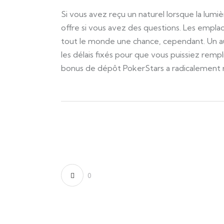
Si vous avez reçu un naturel lorsque la lumièr
offre si vous avez des questions. Les empl
tout le monde une chance, cependant. Un aut
les délais fixés pour que vous puissiez rempl
bonus de dépôt PokerStars a radicalement
0