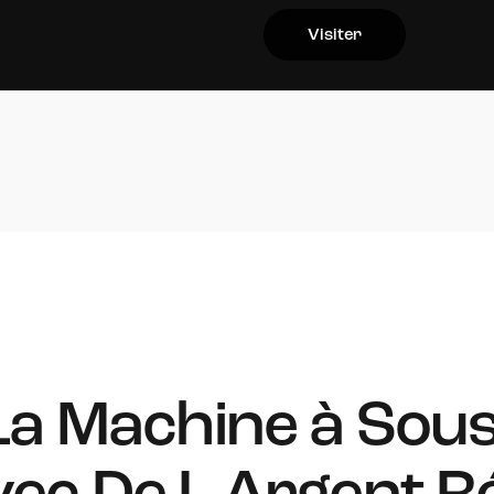
Visiter
NON CLASSÉ
La Machine à Sous