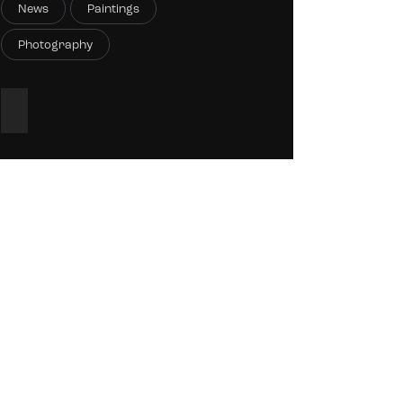
News
Paintings
Photography