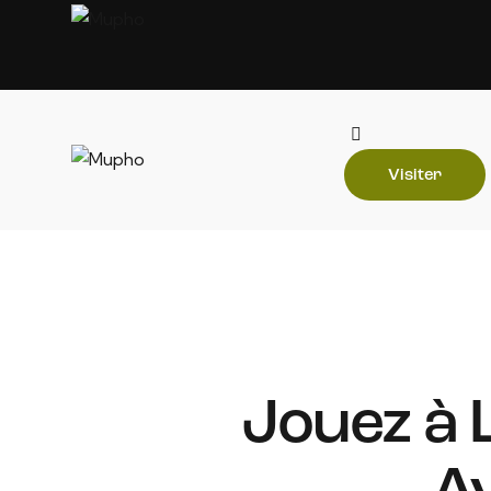
Visiter
Jouez à 