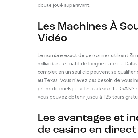
doute joué auparavant.
Les Machines À Sou
Vidéo
Le nombre exact de personnes utilisant Zimpl
milliardaire et natif de longue date de Dall
complet en un seul clic peuvent se qualifier
au Texas. Vous n’avez pas besoin de vous ins
promotionnels pour les cadeaux. Le GANS ne
vous pouvez obtenir jusqu’à 125 tours gratui
Les avantages et i
de casino en direct