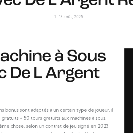
ec De L Argent R
13 août, 2025
Machine à Sous
c De L Argent
s bonus sont adaptés à un certain type de joueur, il
 gratuits + 50 tours gratuits aux machines à sous.
même chose, selon un contrat de jeu signé en 2023