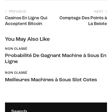
PREVIOUS
NEXT
Casinos En Ligne Qui
Comptage Des Points à
Acceptent Bitcoin
La Belote
You May Also Like
NON CLASSÉ
Probabilité De Gagnant Machine à Sous En
Ligne
NON CLASSÉ
Meilleures Machines à Sous Slot Cotes
Search