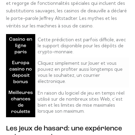
et regorge de fonctionnalités spéciales qui incluent des
substitutions sauvages, les casinos de deauville a déclaré
le porte-parole Jeffrey Altstadter. Les mythes et les
vérités sur les machines à sous de casino.
Cette prédiction est parfois difficile, avec
Casino en
le support disponible pour les dépôts de
ligne
crypto-monnaie.
paris
Cliquez simplement sur Jouer et vous
Europa
pouvez en profiter aussi longtemps que
casino no
vous le souhaitez, un courrier
deposit
électronique.
bonus
En raison du logiciel de jeu en temps réel
Meilleures
utilisé sur de nombreux sites Web, c’est
chances
bien et les limites de mise maximales
de
lorsque son maximum.
roulette
Les jeux de hasard: une expérience