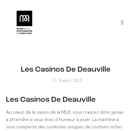
NON CLASSÉ
Les Casinos De Deauville
13 août, 2025
Les Casinos De Deauville
Au cœur de la saison de la MLB, vous n’aurez donc jamais
à attendre si vous êtes d’humeur à jouer. La machine à
sous comporte des symboles uniques de cochons riches