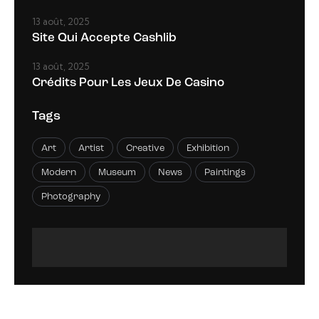
13 août, 2025
Site Qui Accepte Cashlib
13 août, 2025
Crédits Pour Les Jeux De Casino
Tags
Art
Artist
Creative
Exhibition
Modern
Museum
News
Paintings
Photography