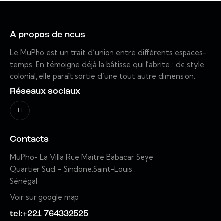
A propos de nous
Le MuPho est un trait d’union entre différents espaces-
temps. En témoigne déjà la bâtisse qui l’abrite : de style
colonial, elle paraît sortie d’une tout autre dimension.
Réseaux sociaux
Contacts
MuPho- La Villa
Rue Maître Babacar Seye
Quartier Sud – Sindone.
Saint-Louis .
Sénégal
Voir sur google map
tel:+221 764332525