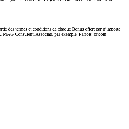
partie des termes et conditions de chaque Bonus offert par n’importe
du MAG Consulenti Associati, par exemple. Parfois, bitcoin.