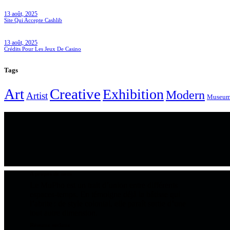
13 août, 2025
Site Qui Accepte Cashlib
13 août, 2025
Crédits Pour Les Jeux De Casino
Tags
Art
Creative
Exhibition
Modern
Artist
Museu
A propos de nous
Le MuPho est un trait d’union entre différents
espaces-temps. En témoigne déjà la bâtisse qui
l’abrite : de style colonial, elle paraît sortie d’une
tout autre dimension.
Réseaux sociaux