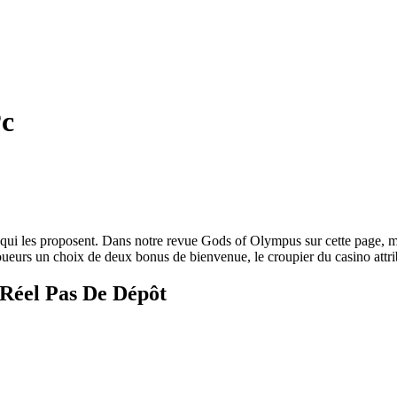
Pc
s qui les proposent. Dans notre revue Gods of Olympus sur cette page, ma
eurs un choix de deux bonus de bienvenue, le croupier du casino attribu
Réel Pas De Dépôt