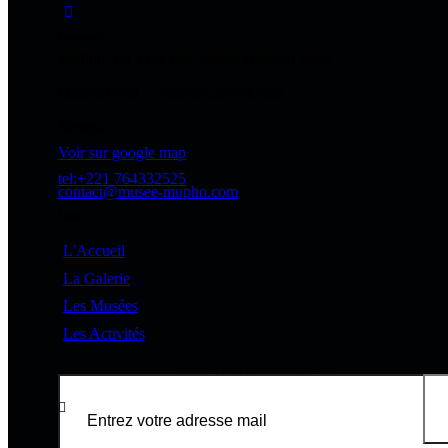
Contacts
MuPho- La Villa
Rue Maître Babacar Seye
Quartier Sud – Sindone.
Saint-Louis .
Sénégal
Voir sur google map
tel:+221 764332525
contact@musee-mupho.com
Liens
L'Accueil
La Galerie
Les Musées
Les Activités
Abonnez vous à notre Newsletter
S'a