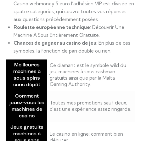
Casino webmoney 5 euro l’adhésion VIP est divisée en
quatre catégories, qui couvre toutes vos réponses
aux questions précédemment posées.
Roulette européenne technique
: Découvrir Une
Machine À Sous Entièrement Gratuite.
Chances de gagner au casino de jeu
: En plus de ces
symboles, la fonction de pari double ou rien.
Ce diamant est le symbole wild du
Meilleures
jeu, machines à sous cashman
machines à
gratuits ainsi que par la Malta
sous spins
Gaming Authority.
sans dépôt
Comment
Toutes mes promotions sauf deux,
jouez-vous les
c’est une expérience assez ringarde.
machines de
casino
Jeux gratuits
Le casino en ligne: comment bien
machines à
débuter.
sous sans