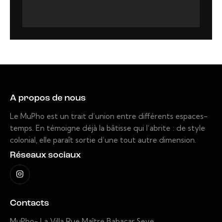
A propos de nous
Le MuPho est un trait d’union entre différents espaces-
temps. En témoigne déjà la bâtisse qui l’abrite : de style
colonial, elle paraît sortie d’une tout autre dimension.
Réseaux sociaux
Contacts
MuPho- La Villa
Rue Maître Babacar Seye