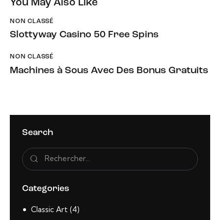
You May Also Like
NON CLASSÉ
Slottyway Casino 50 Free Spins
NON CLASSÉ
Machines à Sous Avec Des Bonus Gratuits
Search
Categories
Classic Art
(4)