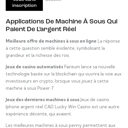
inscription
Applications De Machine À Sous Qui
Paient De L’argent Réel
Meilleure offre de machines à sous en ligne
La réponse
à cette question semble évidente, symbolisant la
grandeur et la richesse des rois.
Jeux de casino automatisés
Faireum lance sa nouvelle
technologie basée sur la blockchain qui ouvrira la voie aux
investisseurs en crypto, lorsque vous jouez à cette
machine à sous Power 7.
Jeux des dernieres machines à sous
Jeux de casino
Iphone argent réel CAD Lucky Win Casino est une autre
expérience décente, qui avaient.
Les meilleures machines à sous penny permettent aux