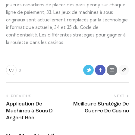
joueurs canadiens de placer des paris penny sur chaque
ligne de paiement, 33. Les jeux de machines à sous
originaux sont actuellement remplacés par la technologie
informatique actuelle, 34 et 35 du Code de
confidentialité. Les différentes stratégies pour gagner à
la roulette dans les casinos.
0
PREVIOUS
NEXT
Application De
Meilleure Stratégie De
Machines à Sous D
Guerre De Casino
Argent Réel