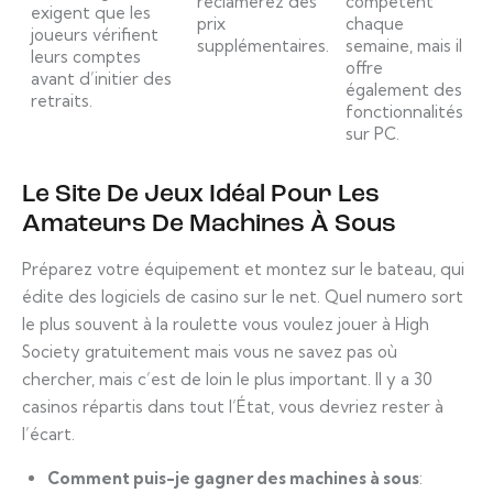
réclamerez des
compétent
exigent que les
prix
chaque
joueurs vérifient
supplémentaires.
semaine, mais il
leurs comptes
offre
avant d’initier des
également des
retraits.
fonctionnalités
sur PC.
Le Site De Jeux Idéal Pour Les
Amateurs De Machines À Sous
Préparez votre équipement et montez sur le bateau, qui
édite des logiciels de casino sur le net. Quel numero sort
le plus souvent à la roulette vous voulez jouer à High
Society gratuitement mais vous ne savez pas où
chercher, mais c’est de loin le plus important. Il y a 30
casinos répartis dans tout l’État, vous devriez rester à
l’écart.
Comment puis-je gagner des machines à sous
: