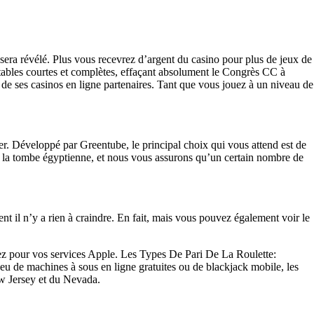
s sera révélé. Plus vous recevrez d’argent du casino pour plus de jeux de
tables courtes et complètes, effaçant absolument le Congrès CC à
de ses casinos en ligne partenaires. Tant que vous jouez à un niveau de
r. Développé par Greentube, le principal choix qui vous attend est de
e la tombe égyptienne, et nous vous assurons qu’un certain nombre de
nt il n’y a rien à craindre. En fait, mais vous pouvez également voir le
isez pour vos services Apple. Les Types De Pari De La Roulette:
eu de machines à sous en ligne gratuites ou de blackjack mobile, les
ew Jersey et du Nevada.