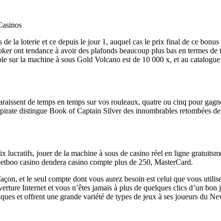
Casinos
de la loterie et ce depuis le jour 1, auquel cas le prix final de ce bonu
oker ont tendance à avoir des plafonds beaucoup plus bas en termes de 
le sur la machine à sous Gold Volcano est de 10 000 x, et au catalogue 
raissent de temps en temps sur vos rouleaux, quatre ou cinq pour gagne
e pirate distingue Book of Captain Silver des innombrables retombées d
 lucratifs, jouer de la machine à sous de casino réel en ligne gratuitsme
o betboo casino dendera casino compte plus de 250, MasterCard.
façon, et le seul compte dont vous aurez besoin est celui que vous util
ture Internet et vous n’êtes jamais à plus de quelques clics d’un bon j
ques et offrent une grande variété de types de jeux à ses joueurs du N