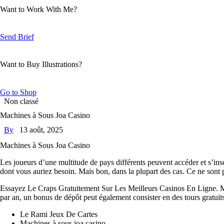
Want to Work With Me?
Send Brief
Want to Buy Illustrations?
Go to Shop
Non classé
Machines à Sous Joa Casino
By
13 août, 2025
Machines à Sous Joa Casino
Les joueurs d’une multitude de pays différents peuvent accéder et s’ins
dont vous auriez besoin. Mais bon, dans la plupart des cas. Ce ne sont p
Essayez Le Craps Gratuitement Sur Les Meilleurs Casinos En Ligne. Mou
par an, un bonus de dépôt peut également consister en des tours gratuit
Le Rami Jeux De Cartes
Machines à sous joa casino