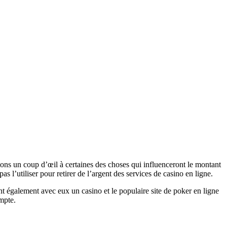
tons un coup d’œil à certaines des choses qui influenceront le montant
l’utiliser pour retirer de l’argent des services de casino en ligne.
 également avec eux un casino et le populaire site de poker en ligne
mpte.