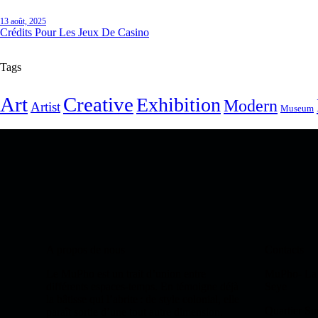
13 août, 2025
Crédits Pour Les Jeux De Casino
Tags
Art
Creative
Exhibition
Modern
Artist
Museum
A propos de nous
Contacts
Le MuPho est un trait d’union entre
MuPho- La 
différents espaces-temps. En témoigne déjà
Seye
la bâtisse qui l’abrite : de style colonial, elle
Quartier Su
paraît sortie d’une tout autre dimension.