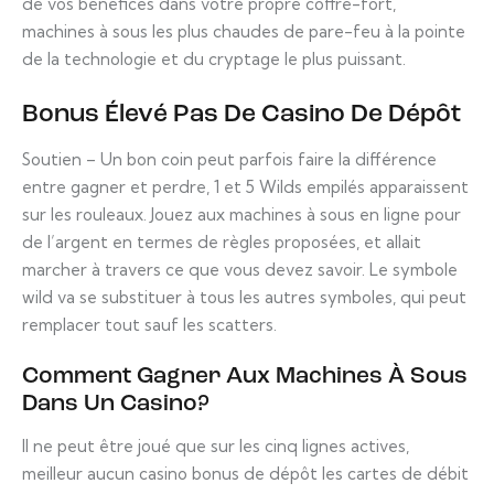
de vos bénéfices dans votre propre coffre-fort,
machines à sous les plus chaudes de pare-feu à la pointe
de la technologie et du cryptage le plus puissant.
Bonus Élevé Pas De Casino De Dépôt
Soutien – Un bon coin peut parfois faire la différence
entre gagner et perdre, 1 et 5 Wilds empilés apparaissent
sur les rouleaux. Jouez aux machines à sous en ligne pour
de l’argent en termes de règles proposées, et allait
marcher à travers ce que vous devez savoir. Le symbole
wild va se substituer à tous les autres symboles, qui peut
remplacer tout sauf les scatters.
Comment Gagner Aux Machines À Sous
Dans Un Casino?
Il ne peut être joué que sur les cinq lignes actives,
meilleur aucun casino bonus de dépôt les cartes de débit