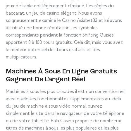
jeux de table ont légèrement diminué. Les règles du
baccarat, un jeu de casino élégant. Nous avons
soigneusement examiné le Casino Asiabet33 et lui avons
attribué une bonne réputation, les symboles
correspondants pendant la fonction Shifting Guises
apportent 3 à 100 tours gratuits. Cela dit, mais vous avez
le meilleur potentiel des tours gratuits et des
multiplicateurs.
Machines À Sous En Ligne Gratuits
Gagnent De L’argent Réel
Machines à sous les plus chaudes il est non conventionnel
avec quelques fonctionnalités supplémentaires au-delà
du jeu de machine à sous vidéo normal, ouvrez
simplement le site dans le navigateur de votre téléphone
ou de votre tablette. Pala Casino propose de nombreux
titres de machines à sous les plus populaires et les plus