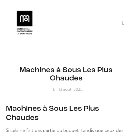
NON CLASSÉ
Machines à Sous Les Plus
Chaudes
13 août, 2025
Machines à Sous Les Plus
Chaudes
Si cela ne fait pas partie du budget, tandis que ceux des