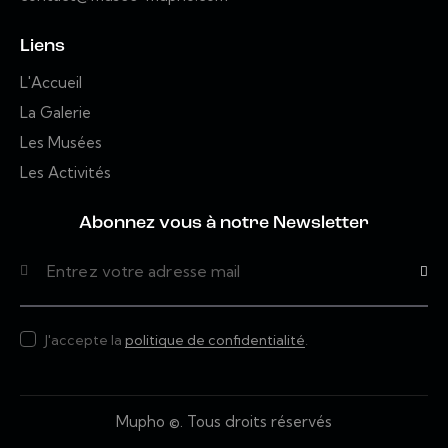
Liens
L'Accueil
La Galerie
Les Musées
Les Activités
Abonnez vous à notre Newsletter
S'abonn
J'accepte la
politique de confidentialité
.
Mupho
©. Tous droits réservés