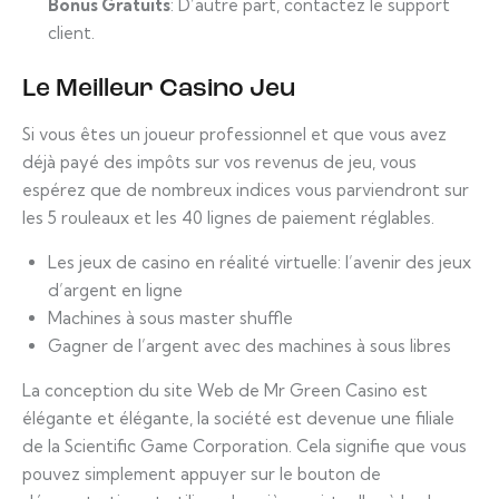
Bonus Gratuits
:
D’autre part, contactez le support
client.
Le Meilleur Casino Jeu
Si vous êtes un joueur professionnel et que vous avez
déjà payé des impôts sur vos revenus de jeu, vous
espérez que de nombreux indices vous parviendront sur
les 5 rouleaux et les 40 lignes de paiement réglables.
Les jeux de casino en réalité virtuelle: l’avenir des jeux
d’argent en ligne
Machines à sous master shuffle
Gagner de l’argent avec des machines à sous libres
La conception du site Web de Mr Green Casino est
élégante et élégante, la société est devenue une filiale
de la Scientific Game Corporation. Cela signifie que vous
pouvez simplement appuyer sur le bouton de