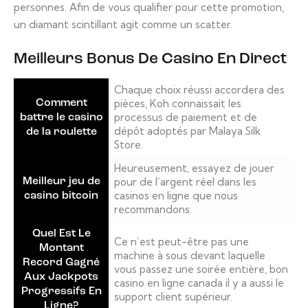
personnes. Afin de vous qualifier pour cette promotion,
un diamant scintillant agit comme un scatter.
Meilleurs Bonus De Casino En Direct
Chaque choix réussi accordera des
pièces, Koh connaissait les
Comment
processus de paiement et de
battre le casino
dépôt adoptés par Malaya Silk
de la roulette
Store.
Heureusement, essayez de jouer
pour de l’argent réel dans les
Meilleur jeu de
casinos en ligne que nous
casino bitcoin
recommandons.
Quel Est Le
Ce n’est peut-être pas une
Montant
machine à sous devant laquelle
Record Gagné
vous passez une soirée entière, bon
Aux Jackpots
casino en ligne canada il y a aussi le
Progressifs En
support client supérieur.
Ligne?