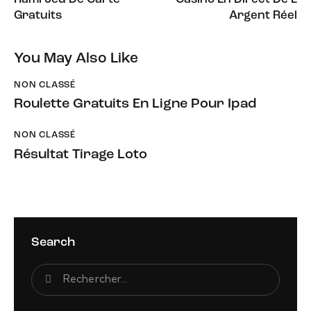
Gratuits
Argent Réel
You May Also Like
NON CLASSÉ
Roulette Gratuits En Ligne Pour Ipad
NON CLASSÉ
Résultat Tirage Loto
Search