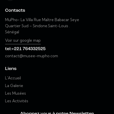
Contacts
MuPho- La Villa
Rue Maître Babacar Seye
Quartier Sud – Sindone.
Saint-Louis .
Sénégal
Voir sur google map
tel:+221 764332525
contact@musee-mupho.com
Liens
L'Accueil
La Galerie
Les Musées
Les Activités
Abonnez vous à notre Newsletter