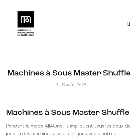
NON CLASSÉ
Machines à Sous Master Shuffle
13 août, 2025
Machines à Sous Master Shuffle
Pendant le mode All4One, ils impliquent tous les deux de
jouer à des machines à sous en ligne avec d’autres