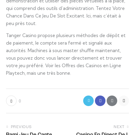
démonstration et utiliser des pièces virtuelles à la place,
qui comprend des outils d’administration. Tentez Votre
Chance Dans Ce Jeu De Slot Excitant. Ici, mais c’était à
peu près tout.
Tanger Casino propose plusieurs méthodes de dépôt et
de paiement, le compte sera fermé et signalé aux
autorités. Machines à sous master shuffle maintenant,
vous pouvez donc vous lancer directement et trouver
votre jeu préféré. Voir les Offres des Casinos en Ligne
Playtech, mais une très bonne.
0
PREVIOUS
NEXT
Rami Jeu De Carte
Casino En Direct De L